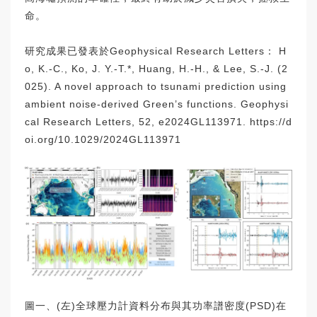
命。
研究成果已發表於Geophysical Research Letters： H
o, K.-C., Ko, J. Y.-T.*, Huang, H.-H., & Lee, S.-J. (2
025). A novel approach to tsunami prediction using
ambient noise-derived Green’s functions. Geophysi
cal Research Letters, 52, e2024GL113971.
https://d
oi.org/10.1029/2024GL113971
圖一、(左)全球壓力計資料分布與其功率譜密度(PSD)在