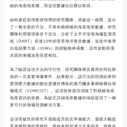
細的海底地形圖，而這些數據往往難以取得。
由柯彥廷助理教授領導的研究團隊，突破這一挑戰，提出
了一種全新的方法，不再依賴精確的海底地形數據。研究
團隊利用環境噪音干涉法，分析了太平洋深海海嘯監測系
統（DART）長達10年的背景海洋噪音數據，並從中推導
出低頻重力波（IGWs）的經驗格林函數，這些波動與淺
水區的海嘯波形高度相似。
為了驗證這項方法的可行性，研究團隊將其應用於阿拉斯
加的一次真實海嘯事件，結果顯示，該方法的預測結果與
實測壓力數據的吻合度優於傳統的康乃爾多重網格耦合海
嘯模式（COMCOT）。這項技術成功消除了對精確海底
地形資訊的依賴，為缺乏詳細地形數據的地區提供了一種
更可行的海嘯預測解決方案。
這項突破性的研究不僅能提升防災準備能力，還能大幅提
高海嘯預測的準確性，最終有助於減少災害損失，拯救生