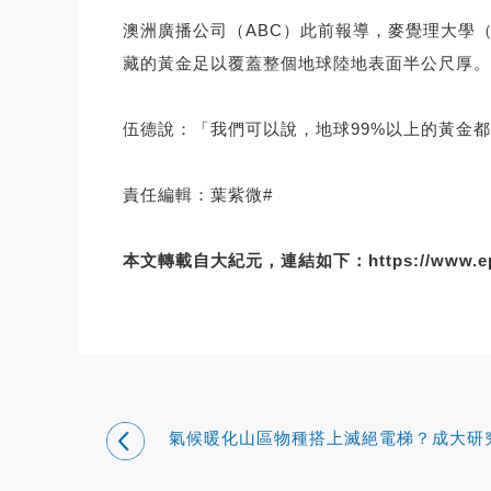
澳洲廣播公司（ABC）此前報導，麥覺理大學（Macq
藏的黃金足以覆蓋整個地球陸地表面半公尺厚。
伍德說：「我們可以說，地球99%以上的黃金
責任編輯：葉紫微#
本文轉載自大紀元，連結如下：
https://www.e
氣候暖化山區物種搭上滅絕電梯？成大研
戰經典假說 登上頂尖《科學（Science