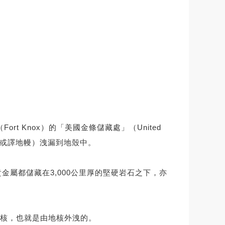
t Knox）的「美國金條儲藏處」（United
tle，或譯地幔）洩漏到地殼中。
其它貴金屬都儲藏在3,000公里厚的堅硬岩石之下，亦
地核，也就是由地核外洩的。