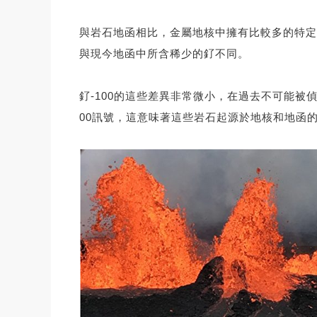
與岩石地函相比，金屬地核中擁有比較多的特定
與現今地函中所含稀少的釕不同。
釕-100的這些差異非常微小，在過去不可能
00訊號，這意味著這些岩石起源於地核和地函