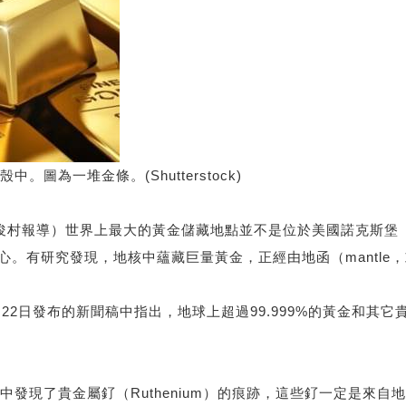
為一堆金條。(Shutterstock)
俊村報導）世界上最大的黃金儲藏地點並不是位於美國諾克斯堡（For
，而是在地球的核心。有研究發現，地核中蘊藏巨量黃金，正經由地函（man
ty）在5月22日發布的新聞稿中指出，地球上超過99.999%的黃金和
發現了貴金屬釕（Ruthenium）的痕跡，這些釕一定是來自