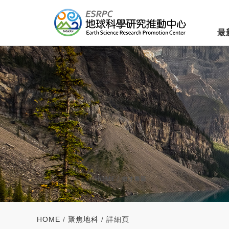
最
HOME
/
聚焦地科
/ 詳細頁