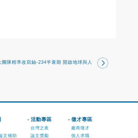
大團隊精準改寫鈾-234半衰期 開啟地球與人
類史測年新紀元
刊
- 活動專區
- 徵才專區
台灣之夜
廠商徵才
論文補助
論文獎勵
個人求職