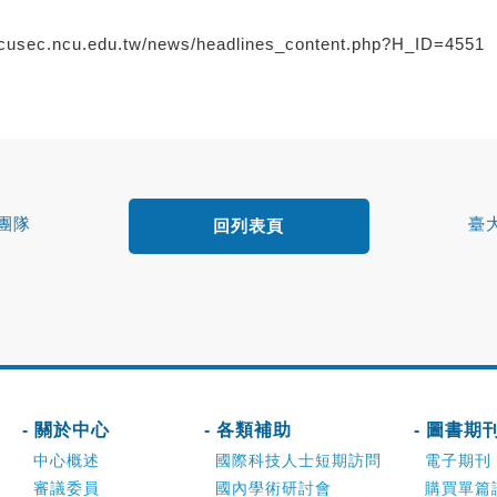
/ncusec.ncu.edu.tw/news/headlines_content.php?H_ID=4551
團隊
臺
回列表頁
部斷層
- 關於中心
- 各類補助
- 圖書期
中心概述
國際科技人士短期訪問
電子期刊
審議委員
國內學術研討會
購買單篇