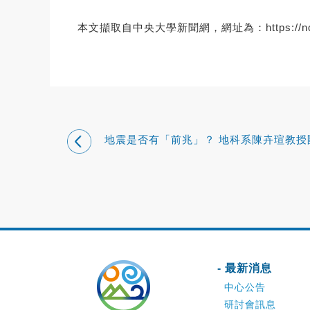
本文擷取自中央大學新聞網，網址為：
https:/
地震是否有「前兆」？ 地科系陳卉瑄教授
研究發現 花蓮大地震三年前已在醞釀 深
無震滑移成關鍵
- 最新消息
中心公告
研討會訊息