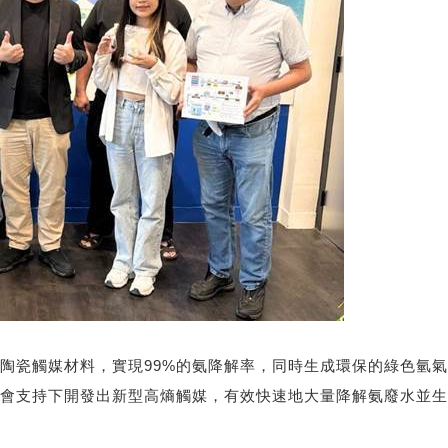
陶瓷觸媒材料，實現99%的氨降解率，同時生成環保的綠色氫
會支持下開發出新型高熵觸媒，有效快速地大量降解氨廢水並生