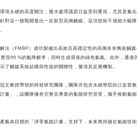
環境永續的高度關注，廢水處理議題日益受到重視，尤其是氮化
針對這一挑戰開發出一款新型高熵觸媒。這項技術不僅能大幅降
。
解法（FMBP）成功製備出高效且高穩定性的高熵奈米陶瓷觸
內實現99 %的氨降解率，同時生成環保的綠色氫氣。此外，通
示了觸媒系統結構與性能的關聯性，釐清其反應機制。
冠文教授帶領的跨校研究團隊，團隊亦包含永續學院的江姿萱教
計畫」，該團隊擁有完整且專業的氫能研究背景，攜手推動氫能
產氫為目標的「淨零氫能計畫」支持下，未來將持續在氫能技術