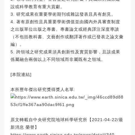
設或科學教育有重大貢獻。
3. 研究成果在重要學術期刊或雜誌發表且具有創見。
4. 著有原創性且具重要學術價值並由國內外具審查制度
之出版單位出版之專書、專書論文或經典譯注深度導讀
（不包括教科書、文藝創作或翻譯著作或已發表之論文彙
編）。
5. 跨領域之研究成果須具創新性及實質影響，且該成果
係屬融合兩個以上不同領域而非屬既有之領域。
[
本院連結
]
本所歷年傑出研究獎得獎人名單:
原文轉載自中央研究院地球科學研究所【2021-04-22/最
新消息 榮譽】
https://www.earth.sinica.edu.tw/news/detail/340