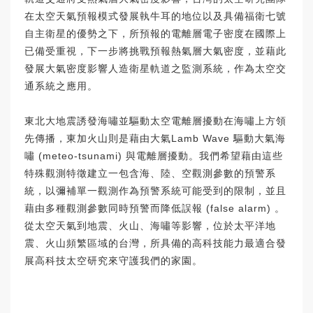
在太空天氣預報模式發展執牛耳的地位以及具備福衛七號
自主衛星的優勢之下，所預報的電離層電子密度在國際上
已備受重視，下一步將挑戰預報熱氣層大氣密度，並藉此
發展大氣密度影響人造衛星軌道之監測系統，作為太空交
通系統之應用。
東北大地震誘發海嘯並驅動太空電離層擾動在海嘯上方領
先傳播，東加火山則是藉由大氣Lamb Wave 驅動大氣海
嘯 (meteo-tsunami) 與電離層擾動。我們希望藉由這些
特殊觀測特徵建立一包含海、陸、空觀測參數的預警系
統，以彌補單一觀測作為預警系統可能受到的限制，並且
藉由多種觀測參數同時預警而降低誤報 (false alarm) 。
從太空天氣到地震、火山、海嘯等影響，位於太平洋地
震、火山頻繁區域的台灣，所具備的高科技能力最適合發
展高科技太空研究來守護我們的家園。