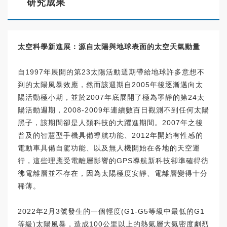
研究成果
太空科學新進展：源自太陽與地球表面的太空天氣動量
自1997年展開的第23太陽活動週期帶給地球許多意想不
到的太陽風暴效應，然而該週期自2005年後逐漸邁向太
陽活動極小期，並於2007年底展開了極為寧靜的第24太
陽活動週期，2008-2009年連續數百日觀測不到任何太陽
黑子，該期間卻是人類科技的大躍進期間。2007年之後
普及的智慧型手機具備導航功能、2012年開始有性感的
電動車具備自駕功能、以及無人機開始在各地的天空運
行，這些理應受電離層影響的GPS導航新科技卻準確得彷
彿電離層並不存在，因為太陽極度安靜、電離層變得十分
稀薄。
2022年2月3號發生的一個輕度(G1-G5等級中最低的G1
等級)太陽風暴，造成100公里以上的熱氣層大氣密度劇烈