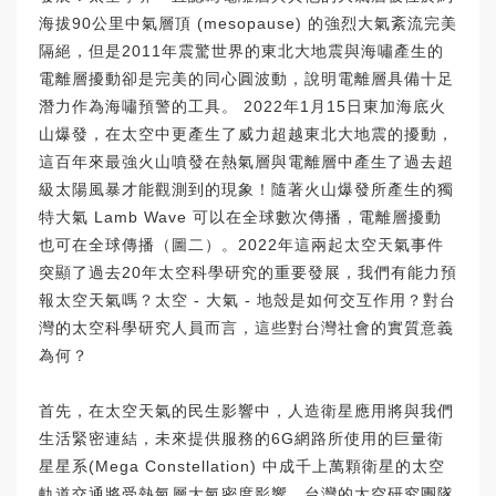
海拔90公里中氣層頂 (mesopause) 的強烈大氣紊流完美
隔絕，但是2011年震驚世界的東北大地震與海嘯產生的
電離層擾動卻是完美的同心圓波動，說明電離層具備十足
潛力作為海嘯預警的工具。 2022年1月15日東加海底火
山爆發，在太空中更產生了威力超越東北大地震的擾動，
這百年來最強火山噴發在熱氣層與電離層中產生了過去超
級太陽風暴才能觀測到的現象！隨著火山爆發所產生的獨
特大氣 Lamb Wave 可以在全球數次傳播，電離層擾動
也可在全球傳播（圖二）。2022年這兩起太空天氣事件
突顯了過去20年太空科學研究的重要發展，我們有能力預
報太空天氣嗎？太空 - 大氣 - 地殼是如何交互作用？對台
灣的太空科學研究人員而言，這些對台灣社會的實質意義
為何？
首先，在太空天氣的民生影響中，人造衛星應用將與我們
生活緊密連結，未來提供服務的6G網路所使用的巨量衛
星星系(Mega Constellation) 中成千上萬顆衛星的太空
軌道交通將受熱氣層大氣密度影響，台灣的太空研究團隊