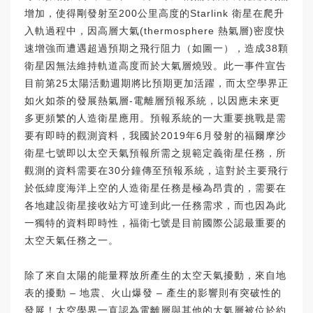
增加，使得剛發射至200公里高度的Starlink 衛星在爬升
入軌過程中，因高層大氣(thermosphere 熱氣層)密度快
速增強而遭遇超過預期之飛行阻力（如圖一），造成38顆
衛星因無法維持軌道高度而於大氣層燒毀。此一事件宣告
目前第25太陽活動週期將比預期更加活躍，而太空學界正
如火如荼的發展熱氣層-電離層預報系統，以因應未來更
多更頻繁的人造衛星應用。預報系統的一大重要挑戰是需
要有即時的觀測資料，我國於2019年6月發射的福爾摩沙
衛星七號即以太空天氣預報所需之規範定義衛星任務，所
觀測的資料需要在30分鐘傳至預報系統，這對於主要飛行
於低緯度海洋上空的人造衛星任務是極為昂貴的，需要在
各地建設衛星接收站方可達到此一任務需求，而也因為此
一獨特的資料即時性，福衛七號是目前國際公認最重要的
太空天氣任務之一。
除了來自太陽的能量釋放所產生的太空天氣擾動，來自地
表的擾動 – 地震、火山爆發 – 產生的影響則有突破性的
發展！太空學界一直認為電離層與其他的大氣層被位於約