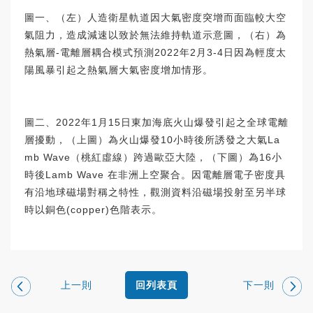
圖一、（左）人造衛星軌道因大氣密度突增而面臨較大空
氣阻力，造成減速以致於無法維持軌道示意圖，（右）為
熱氣層-電離層耦合模式預測2022年2月3-4日因為輕度太
陽風暴引起之熱氣層大氣密度增加情形。
圖二、2022年1月15日東加海底火山爆發引起之全球電離
層擾動，（上圖）為火山爆發10小時後所誘發之大氣La
mb Wave（桃紅虛線）跨過歐亞大陸，（下圖）為16小
時後Lamb Wave 在非洲上空聚合。因電離層電子密度具
有沿地球磁場對稱之特性，觀測資料沿磁場投射至另半球
時以銅色(copper)色階表示。
上一則
下一則
回列表頁