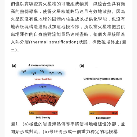
們也以實驗證實火星核的可能組成物質—鐵硫合金具有頗
高的熱傳導率，使得火星核能夠迅速且有效地散熱。因為
火星既沒有像地球的固體內核生成以提供化學能，也沒有
地表板塊構造運動以加速地幔冷卻，所以當火星核把提供
磁場運作的自身熱對流能量迅速耗盡時，整個火星核即進
入熱分層(thermal stratification)狀態，導致磁場終止(圖
三)。
圖1、(a)極低的岩漿海熱傳導率將使得地幔緩慢冷卻，並
開始形成對流。(b)最終將形成一個重力穩定的地幔構