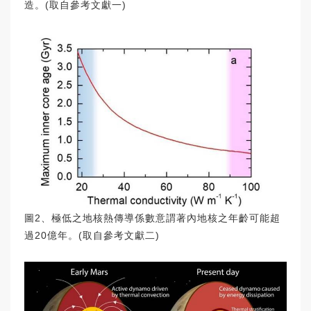
造。(取自參考文獻一)
圖2、極低之地核熱傳導係數意謂著內地核之年齡可能超
過20億年。(取自參考文獻二)