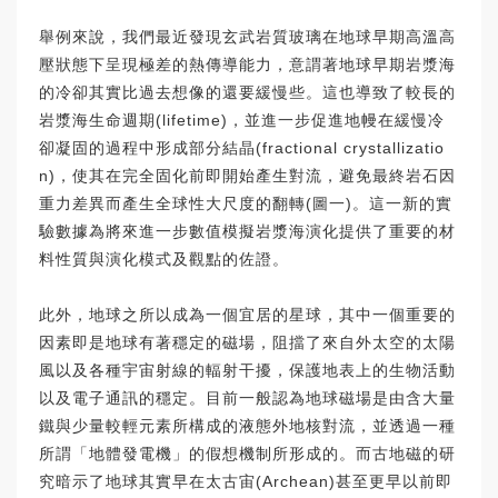
舉例來說，我們最近發現玄武岩質玻璃在地球早期高溫高
壓狀態下呈現極差的熱傳導能力，意謂著地球早期岩漿海
的冷卻其實比過去想像的還要緩慢些。這也導致了較長的
岩漿海生命週期(lifetime)，並進一步促進地幔在緩慢冷
卻凝固的過程中形成部分結晶(fractional crystallizatio
n)，使其在完全固化前即開始產生對流，避免最終岩石因
重力差異而產生全球性大尺度的翻轉(圖一)。這一新的實
驗數據為將來進一步數值模擬岩漿海演化提供了重要的材
料性質與演化模式及觀點的佐證。
此外，地球之所以成為一個宜居的星球，其中一個重要的
因素即是地球有著穩定的磁場，阻擋了來自外太空的太陽
風以及各種宇宙射線的輻射干擾，保護地表上的生物活動
以及電子通訊的穩定。目前一般認為地球磁場是由含大量
鐵與少量較輕元素所構成的液態外地核對流，並透過一種
所謂「地體發電機」的假想機制所形成的。而古地磁的研
究暗示了地球其實早在太古宙(Archean)甚至更早以前即