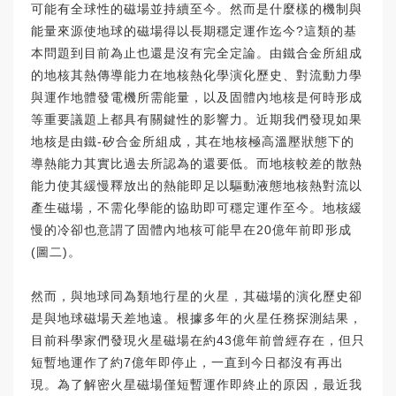
可能有全球性的磁場並持續至今。然而是什麼樣的機制與
能量來源使地球的磁場得以長期穩定運作迄今?這類的基
本問題到目前為止也還是沒有完全定論。由鐵合金所組成
的地核其熱傳導能力在地核熱化學演化歷史、對流動力學
與運作地體發電機所需能量，以及固體內地核是何時形成
等重要議題上都具有關鍵性的影響力。近期我們發現如果
地核是由鐵-矽合金所組成，其在地核極高溫壓狀態下的
導熱能力其實比過去所認為的還要低。而地核較差的散熱
能力使其緩慢釋放出的熱能即足以驅動液態地核熱對流以
產生磁場，不需化學能的協助即可穩定運作至今。地核緩
慢的冷卻也意謂了固體內地核可能早在20億年前即形成
(圖二)。
然而，與地球同為類地行星的火星，其磁場的演化歷史卻
是與地球磁場天差地遠。根據多年的火星任務探測結果，
目前科學家們發現火星磁場在約43億年前曾經存在，但只
短暫地運作了約7億年即停止，一直到今日都沒有再出
現。為了解密火星磁場僅短暫運作即終止的原因，最近我