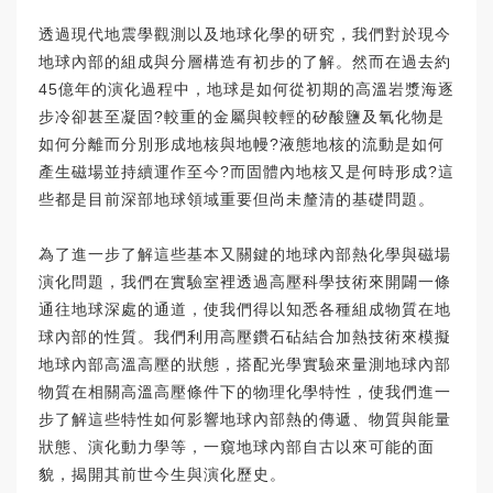
透過現代地震學觀測以及地球化學的研究，我們對於現今
地球內部的組成與分層構造有初步的了解。然而在過去約
45億年的演化過程中，地球是如何從初期的高溫岩漿海逐
步冷卻甚至凝固?較重的金屬與較輕的矽酸鹽及氧化物是
如何分離而分別形成地核與地幔?液態地核的流動是如何
產生磁場並持續運作至今?而固體內地核又是何時形成?這
些都是目前深部地球領域重要但尚未釐清的基礎問題。
為了進一步了解這些基本又關鍵的地球內部熱化學與磁場
演化問題，我們在實驗室裡透過高壓科學技術來開闢一條
通往地球深處的通道，使我們得以知悉各種組成物質在地
球內部的性質。我們利用高壓鑽石砧結合加熱技術來模擬
地球內部高溫高壓的狀態，搭配光學實驗來量測地球內部
物質在相關高溫高壓條件下的物理化學特性，使我們進一
步了解這些特性如何影響地球內部熱的傳遞、物質與能量
狀態、演化動力學等，一窺地球內部自古以來可能的面
貌，揭開其前世今生與演化歷史。