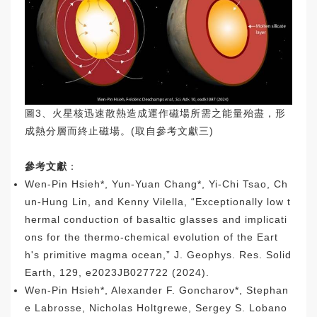
圖3、火星核迅速散熱造成運作磁場所需之能量殆盡，形
成熱分層而終止磁場。(取自參考文獻三)
參考文獻
：
Wen-Pin Hsieh*, Yun-Yuan Chang*, Yi-Chi Tsao, Ch
un-Hung Lin, and Kenny Vilella, “Exceptionally low t
hermal conduction of basaltic glasses and implicati
ons for the thermo-chemical evolution of the Eart
h's primitive magma ocean,” J. Geophys. Res. Solid
Earth, 129, e2023JB027722 (2024).
Wen-Pin Hsieh*, Alexander F. Goncharov*, Stephan
e Labrosse, Nicholas Holtgrewe, Sergey S. Lobano