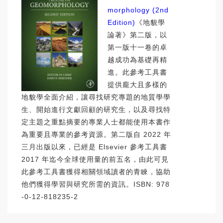
morphology (2nd
Edition)
《地貌學
論著》第二版，以
第一版十一卷的卓
越成功為基礎再精
進。此參考工具書
提供龐大且多樣的
地貌學全面介紹，讓尋找研究專題的地質學學
生、開始進行文獻回顧的研究生，以及尋找特
定主題之重點摘要的專業人士都能使用本書作
為重要且專業的參考資源。第二版自 2022 年
三月出版以來，已經是 Elsevier 參考工具書
2017 年迄今全球使用量的前五名，由此可見
此參考工具書獲得相關領域讀者的青睞，協助
他們獲得學習與研究所需的資訊。ISBN: 978
-0-12-818235-2