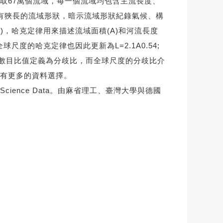
取67萬個流域，每一個流域均包含主流長度、
有狹長的流域形狀，暗示流域形狀紀錄氣候、構
Law)，哈克定律用來描述流域面積(A)和河流長度
度的哈克定律也因此更新為L=2.1A0.54;
流的數目比值定義為分歧比，而全球尺度的分歧比介
究有更多的資料選擇。
ystem Science Data。由麻省理工、臺灣大學與德國