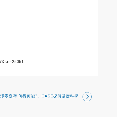
597&sn=25051
淨零臺灣 何得何能?」CASE探所基礎科學
系列講座