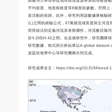
由臺灣大學理學院地理環境資源學系助理教授楊
平均坡度、地形粗糙度等8個形狀參數。空間上
造活動的痕跡。此外，研究利用該數據庫檢驗經典的地形
(L)之間的經驗公式，67萬個流域長度與主河流長
而荷頓法則定義河流具有階層性，河流數目隨河流等
於4.26到4.42之間。在這個研究中，研究
研究數據、程式與分析結果以A global dataset of
波茲坦地學中心等研究機構共同完成。
研究成果全文：
https://doi.org/10.5194/essd-