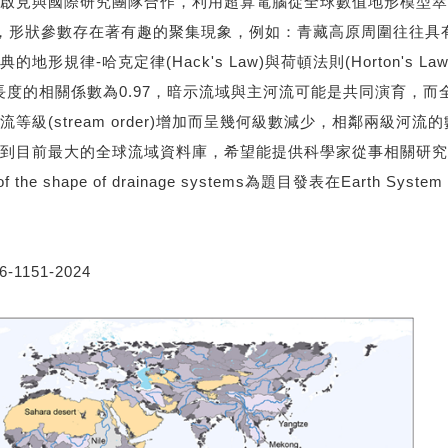
啟見與國際研究團隊合作，利用超算電腦從全球數值地形模型萃
，形狀參數存在著有趣的聚集現象，例如：青藏高原周圍往往具
規律-哈克定律(Hack's Law)與荷頓法則(Horton's 
度的相關係數為0.97，暗示流域與主河流可能是共同演育，而全球尺
級(stream order)增加而呈幾何級數減少，相鄰兩級河
團隊得到目前最大的全球流域資料庫，希望能提供科學家從事相關研
 the shape of drainage systems為題目發表在Earth S
16-1151-2024