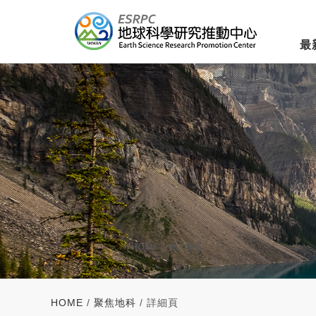
最
HOME
/
聚焦地科
/ 詳細頁