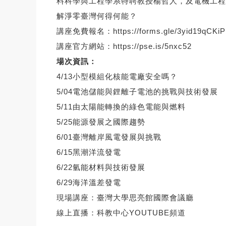
料科學與工程學系特聘教授楊哲人，及電機工程
解淨零臺灣何得何能？
講座免費報名：
https://forms.gle/3yid19qCK
講座官方網站：
https://pse.is/5nxc52
場次資訊：
4/13小型模組化核能電廠安全嗎？
5/04電池儲能與鋰離子電池的挑戰與技術發展
5/11由太陽能轉換的綠色電能與燃料
5/25能源發展之國際趨勢
6/01臺灣離岸風電發展與挑戰
6/15黑潮洋流發電
6/22氫能材料與技術發展
6/29海洋溫差發電
現場講座：臺灣大學思亮館國際會議廳
線上直播：
科教中心YOUTUBE頻道