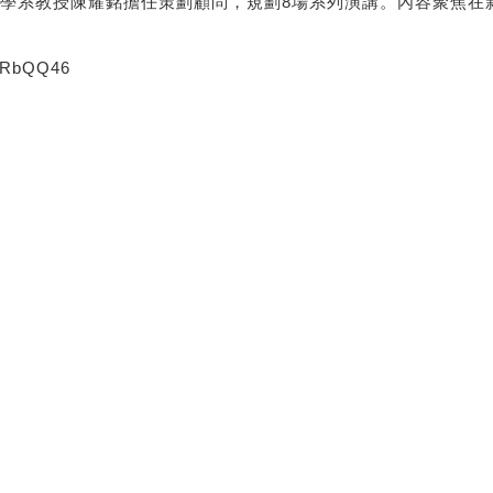
學系教授陳耀銘擔任策劃顧問，規劃8場系列演講。內容聚焦在
iPRbQQ46