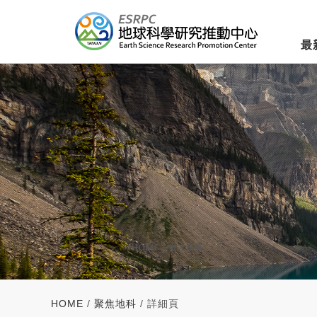
最
HOME
/
聚焦地科
/ 詳細頁