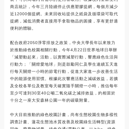
商店統計，今年三月陸續停止供應塑膠提網，每個月減少
近12000個提網。未來回收站提供之紙袋及循環袋可取代
提網，減低消費者直接用手拿取物品的困擾，享有更舒適
便利的體驗。
配合政府2050淨零排放之政策，中央大學長年以來致力
於推動綠色校園相關行動，今年4月22日世界地球日舉辦
「減塑動起來」活動，以實際減塑行動，響應綠色生活與
行動力；「關燈愛地球」則是鼓勵同仁及學生連續五天進
行每天關燈一小時的節電行動，促進大家進一步改善生活
中的能源使用習慣。根據此次響應活動之減碳效益，若擴
及全校各單位及教室每天確實隨手關燈一小時，推估每年
至少可達到30至40公噸二氧化碳之減排效益，約相當於
十分之一座大安森林公園一年的碳吸附量。
中大目前推動的綠色校園計畫，尚有生態校園生物多樣性
調查計畫、蓮花生態池水質改善及校園綠生活轉型(資源