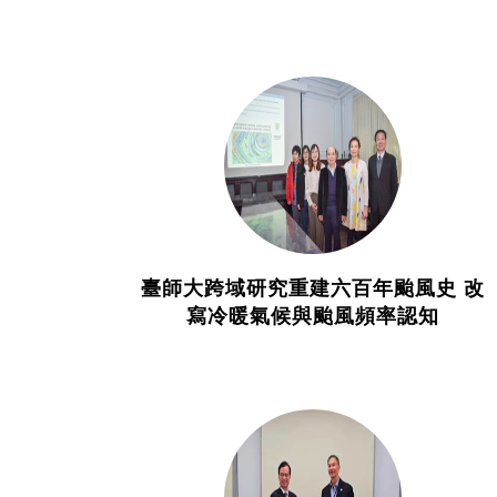
臺師大跨域研究重建六百年颱風史 改
寫冷暖氣候與颱風頻率認知