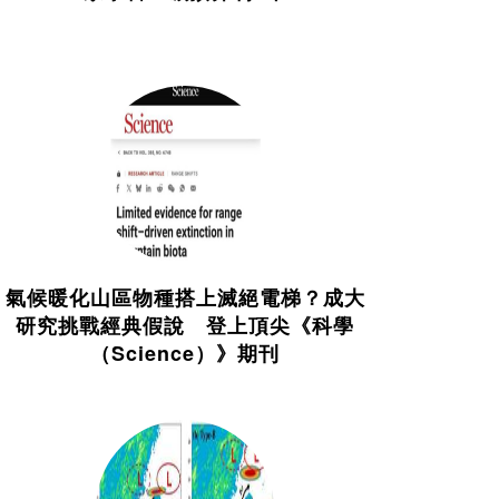
氣候暖化山區物種搭上滅絕電梯？成大
研究挑戰經典假說 登上頂尖《科學
（Science）》期刊