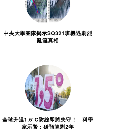
中央大學團隊揭示SQ321班機遇劇烈
亂流真相
全球升溫1.5°C防線即將失守！ 科學
家示警：碳預算剩2年