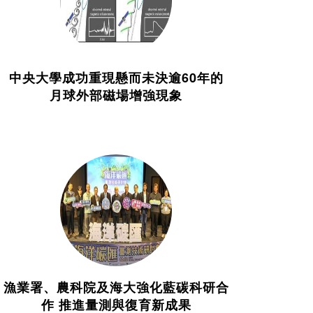
中央大學成功重現懸而未決逾60年的
月球外部磁場增強現象
漁業署、農科院及海大強化藍碳科研合
作 推進量測與復育新成果