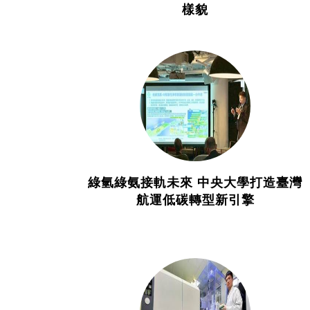
樣貌
綠氫綠氨接軌未來 中央大學打造臺灣
航運低碳轉型新引擎