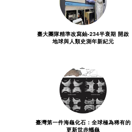
臺大團隊精準改寫鈾-234半衰期 開啟
地球與人類史測年新紀元
臺灣第一件海龜化石：全球極為稀有的
更新世赤蠵龜