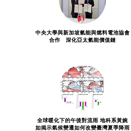
中央大學與新加坡氫能與燃料電池協會
合作 深化亞太氫能價值鏈
全球暖化下的午後對流雨 地科系黃婉
如揭示氣候變遷如何改變臺灣夏季降雨