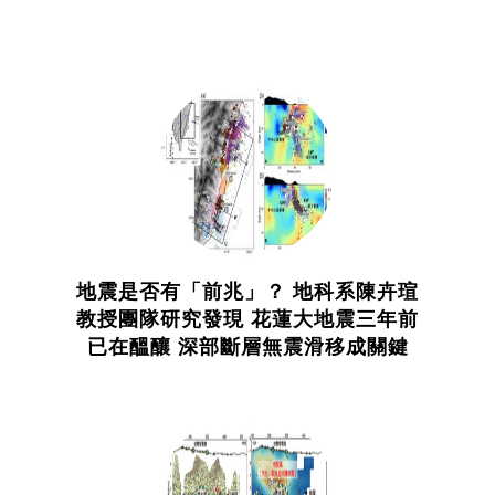
地震是否有「前兆」？ 地科系陳卉瑄
教授團隊研究發現 花蓮大地震三年前
已在醞釀 深部斷層無震滑移成關鍵