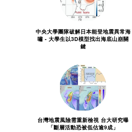
中央大學團隊破解日本能登地震異常海
嘯 - 大學生以3D模型找出海底山崩關
鍵
台灣地震風險需重新檢視 台大研究曝
「斷層活動恐被低估逾9成」