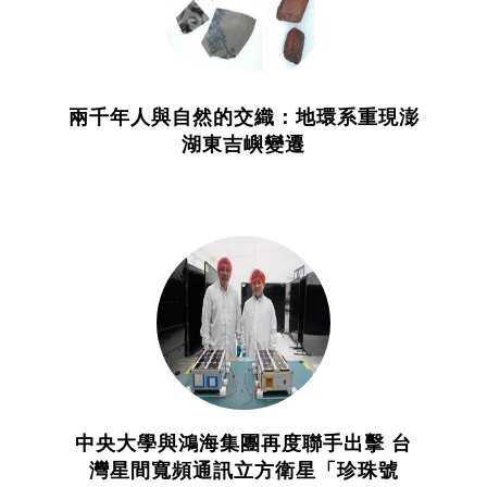
兩千年人與自然的交織：地環系重現澎
湖東吉嶼變遷
中央大學與鴻海集團再度聯手出擊 台
灣星間寬頻通訊立方衛星「珍珠號