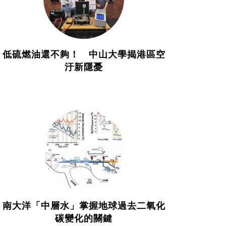
低硫燃油還不夠！ 中山大學揭港區空
汙新隱憂
南大洋「中層水」掌握地球過去二氧化
碳變化的關鍵