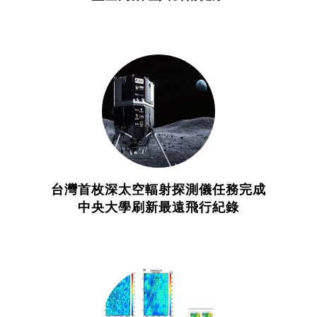
台灣首枚深太空輻射探測儀任務完成
中央大學刷新最遠飛行紀錄