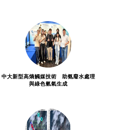
中大新型高熵觸媒技術 助氨廢水處理
與綠色氫氣生成