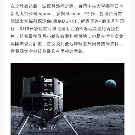
在全球掀起新一波探月熱潮之際，台灣中央大學攜手日本
新創太空公司ispace，參與Mission 2任務，打造台灣首
個深太空輻射探測儀(簡稱DSRP)，經過長達4個多月的飛
行，6月6日凌晨在月球北極附近的冷海地區進行著陸任
務，雖然最後登月小艇沒有順利軟著地，但是台灣首次參
與國際登月計畫，首次飛到低地球軌道外回傳觀測資料，
對我國太空科技發展具有里程碑意義。