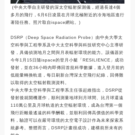
(中央大學自主研發的深太空輻射探測儀，經過長達4個
多月的飛行，6月6日凌晨在月球北極附近的冷海地區進行
著陸任務。照片取自ispace網站。)
DSRP（Deep Space Radiation Probe）由中央大學太
空科學與工程學系及中大太空科學與科技研究中心主導研
發，具備偵測地月之間與月表輻射環境的能力。該儀器於
今年1月15日隨ispace的登月小艇「RESILIENCE」成功
發射，並在36小時內即傳回首批科學數據，進入登月前的
低能量轉換軌道，每日刷新台灣深太空飛行紀錄，回傳難
以取得的太空輻射觀測資料。
中央大學太空科學與工程學系主任張起維指出，DSRP從
發射後就開機運作，順利測量地球到月球間、比月球還遠
110萬公里及月球軌道的太空輻射環境，成為台灣第一個
飛行距離最遙遠的科學酬載，並順利回傳高價值的科學資
料，驗證可以在嚴苛環境的太空電子設計作為未來探索系
統參考。整體而言，DSRP計畫很成功，建構前所未有的