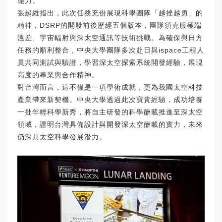
能力。
張起維指出，此次任務充份展現科學團隊「越挫越勇」的
精神，DSRP的開發前後歷經五個版本，團隊須克服極端
溫差、宇宙輻射與深太空通訊等技術挑戰。為確保與日方
任務的順利整合，中央大學團隊多次赴日與ispace工程人
員共同測試與驗證，學習深太空探索系統開發經驗，展現
高度的專業與合作精神。
對台灣而言，這不僅是一項學術成就，更為我國太空科技
產業帶來新契機。中央大學透過此次寶貴經驗，成功培養
一批年輕科學新秀，將自主研發的科學酬載推進至深太空
領域，證明台灣具備設計與開發深太空酬載的實力，未來
仍深具太空科學發展潛力。