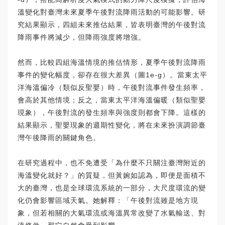
溫變化對臺灣未來夏季午後對流降雨活動的可能影響。研
究結果顯示，四組未來推估結果，皆表明臺灣的午後對流
降雨事件將減少，但降雨強度將增強。
然而，比較四組海溫情境的推估情形，夏季午後對流降雨
事件的變化幅度，卻存在很大差異（圖1e-g）。當東太平
洋海溫偏冷（類似反聖嬰）時，午後對流事件發生頻率，
會高於其他情境；反之，當東太平洋海溫偏暖（類似聖嬰
現象），午後對流的發生頻率與強度則都會下降。這樣的
結果顯示，聖嬰現象的週期性變化，將在未來扮演調節臺
灣午後降雨的關鍵角色。
在研究過程中，也不免遭受「為什麼不只關注臺灣附近的
海溫變化就好？」的質疑，但黃婉如認為，即便是面積不
大的臺灣，也是全球環流系統的一部分，大尺度環流的變
化仍會影響區域天氣。她解釋：「午後對流雖是地方現
象，但若相關的大氣環流或海溫異常改變了水氣輸送、對