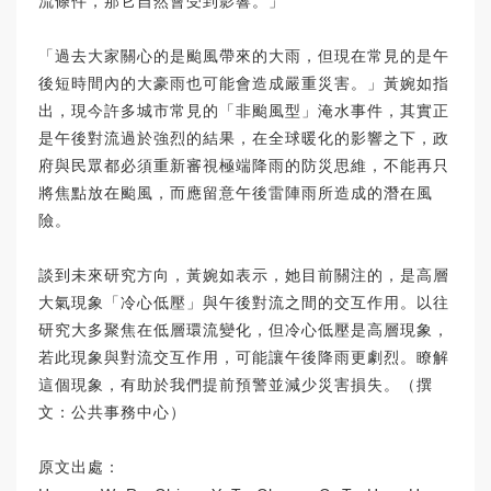
流條件，那它自然會受到影響。」
「過去大家關心的是颱風帶來的大雨，但現在常見的是午
後短時間內的大豪雨也可能會造成嚴重災害。」黃婉如指
出，現今許多城市常見的「非颱風型」淹水事件，其實正
是午後對流過於強烈的結果，在全球暖化的影響之下，政
府與民眾都必須重新審視極端降雨的防災思維，不能再只
將焦點放在颱風，而應留意午後雷陣雨所造成的潛在風
險。
談到未來研究方向，黃婉如表示，她目前關注的，是高層
大氣現象「冷心低壓」與午後對流之間的交互作用。以往
研究大多聚焦在低層環流變化，但冷心低壓是高層現象，
若此現象與對流交互作用，可能讓午後降雨更劇烈。瞭解
這個現象，有助於我們提前預警並減少災害損失。（撰
文：公共事務中心）
原文出處：