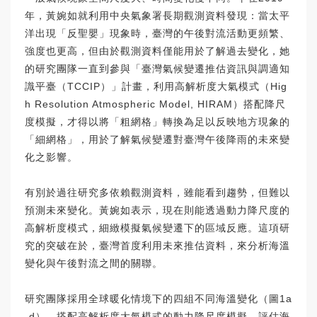
年，黃婉如就利用中央氣象署長期觀測資料發現：當太平
洋出現「反聖嬰」現象時，臺灣的午後對流活動更頻繁、
強度也更高，但由於觀測資料僅能用於了解過去變化，她
的研究團隊一直到參與「臺灣氣候變遷推估資訊與調適知
識平臺（TCCIP）」計畫，利用高解析度大氣模式（Hig
h Resolution Atmospheric Model, HIRAM）搭配降尺
度模擬，才得以將「粗網格」轉換為足以反映地方現象的
「細網格」，用於了解氣候變遷對臺灣午後降雨的未來變
化之影響。
有別於過往研究多依賴觀測資料，雖能看到趨勢，但難以
預測未來變化。黃婉如表示，現在則能透過動力降尺度的
高解析度模式，細緻模擬氣候變遷下的區域反應。這項研
究的突破在於，臺灣首度利用未來推估資料，來分析海溫
變化與午後對流之間的關聯。
研究團隊採用全球暖化情境下的四組不同海溫變化（圖1a
-d），搭配高解析度大氣模式的動力降尺度模擬，評估海