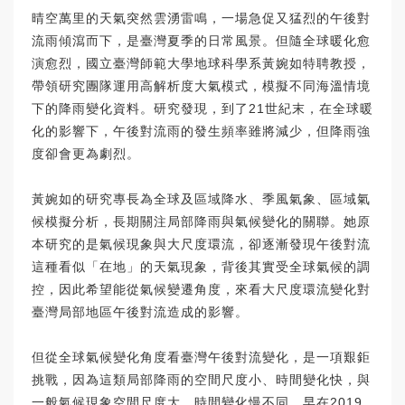
晴空萬里的天氣突然雲湧雷鳴，一場急促又猛烈的午後對
流雨傾瀉而下，是臺灣夏季的日常風景。但隨全球暖化愈
演愈烈，國立臺灣師範大學地球科學系黃婉如特聘教授，
帶領研究團隊運用高解析度大氣模式，模擬不同海溫情境
下的降雨變化資料。研究發現，到了21世紀末，在全球暖
化的影響下，午後對流雨的發生頻率雖將減少，但降雨強
度卻會更為劇烈。
黃婉如的研究專長為全球及區域降水、季風氣象、區域氣
候模擬分析，長期關注局部降雨與氣候變化的關聯。她原
本研究的是氣候現象與大尺度環流，卻逐漸發現午後對流
這種看似「在地」的天氣現象，背後其實受全球氣候的調
控，因此希望能從氣候變遷角度，來看大尺度環流變化對
臺灣局部地區午後對流造成的影響。
但從全球氣候變化角度看臺灣午後對流變化，是一項艱鉅
挑戰，因為這類局部降雨的空間尺度小、時間變化快，與
一般氣候現象空間尺度大、時間變化慢不同。早在2019