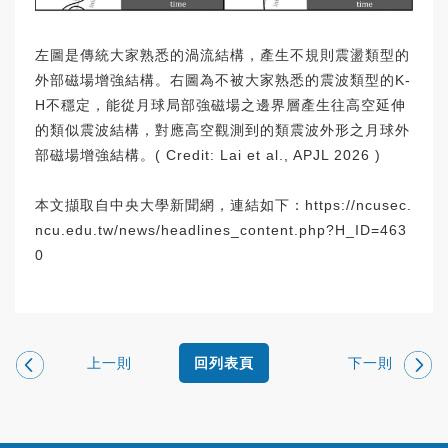
左圖是傳統大家熟悉的渦流結構，產生不規則震盪類型的
外部磁場增強結構。右圖為不被大家熟悉的震波類型的K-
H不穩定，能從月球局部強磁場之邊界層產生往高空延伸
的類似震波結構，對應高空觀測到的類震波外形之月球外
部磁場增強結構。( Credit: Lai et al., APJL 2026 )
本文擷取自中央大學新聞網，連結如下：
https://ncusec.
ncu.edu.tw/news/headlines_content.php?H_ID=463
0
上一則
下一則
回列表頁