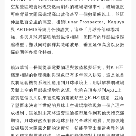
空某些區域會出現突然而劇烈的磁場增強事件，磁場強度
可較背景太陽風磁場高出數倍甚至一個數量級以上，並延
伸至數百公里的高空。後續Lunar Prospector、Kaguya
與 ARTEMIS等繞月任務證實，這些「月球外部磁場增
強」多與月球局部強地殼磁場相關，但既有的靜態磁場壓
縮模型，難以同時解釋其陡峭波形、垂直延伸高度以及振
幅範圍等多樣化特徵。
賴淑華博士長期從事電漿物理與數值模擬研究，對K-H不
穩定相關的物理機制與現象已有多年深入耕耘，這是她首
次將這套機制系統性應用到月球環境上，用以解釋弱磁場
天體上空的局部磁場增強來源。能夠在頂尖期刊ApJL上
證實這個長久以來被忽略的震波類型之K-H不穩定，並給
了懸而未決逾半世紀的月球上空磁場增強現象一個合理生
成機制，讓她對未來將這套理論模型延伸到其他天體充滿
期待。月球雖然沒有像地球那樣的全球性磁層，局部強地
殼磁場與太陽風之間的速度切，卻能孕育出相當複雜的邊
界不穩定與震波結構，進一步改變我們對太陽風與弱磁場