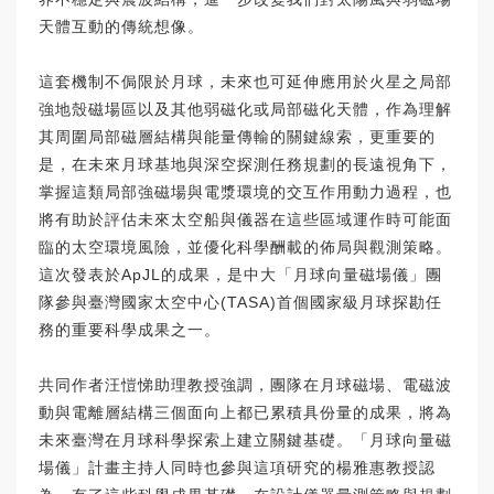
天體互動的傳統想像。
這套機制不侷限於月球，未來也可延伸應用於火星之局部
強地殼磁場區以及其他弱磁化或局部磁化天體，作為理解
其周圍局部磁層結構與能量傳輸的關鍵線索，更重要的
是，在未來月球基地與深空探測任務規劃的長遠視角下，
掌握這類局部強磁場與電漿環境的交互作用動力過程，也
將有助於評估未來太空船與儀器在這些區域運作時可能面
臨的太空環境風險，並優化科學酬載的佈局與觀測策略。
這次發表於ApJL的成果，是中大「月球向量磁場儀」團
隊參與臺灣國家太空中心(TASA)首個國家級月球探勘任
務的重要科學成果之一。
共同作者汪愷悌助理教授強調，團隊在月球磁場、電磁波
動與電離層結構三個面向上都已累積具份量的成果，將為
未來臺灣在月球科學探索上建立關鍵基礎。「月球向量磁
場儀」計畫主持人同時也參與這項研究的楊雅惠教授認