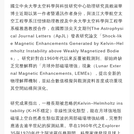
國立中央大學太空科學與科技研究中心助理研究員賴淑華
博士近期以第一作者暨通訊作者身分，與淡江大學航空太
空工程學系汪愷悌助理教授及中央大學太空科學與工程學
系楊雅惠教授合作，在國際頂尖天文期刊The Astrophysi
cal Journal Letters（ApJL）發表研究論文「Shock-lik
e Magnetic Enhancements Generated by Kelvin–Hel
mholtz Instability above Weakly Magnetized Bodie
s」。研究針對自1960年代以來反覆被觀測到、卻始終缺
乏完整解釋的「月球外部磁場增強」現象（Lunar Exter
nal Magnetic Enhancements, LEMEs），提出全新的
物理解釋機制，並結合數值模擬與觀測資料首度成功重現
其空間結構與演化。
研究成果指出，一種長期被忽略的Kelvin–Helmholtz ins
tability (K-H不穩定）非線性演化類型，能在月球強地殼
磁場上空自然產生類似震波的局部磁場增強結構，完整對
應過去逾半世紀的探測結果。早在1960年代之Explorer
35與1970年代之阿波羅任務期間，科學家便發現月球上