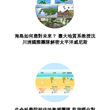
海島如何應對未來？ 臺大地質系教授沈
川洲國際團隊解密太平洋威尼斯
生命科學院柯佳吟教授團隊 監測暖化對