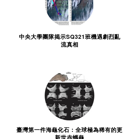
中央大學團隊揭示SQ321班機遇劇烈亂
流真相
臺灣第一件海龜化石：全球極為稀有的更
新世赤蠵龜