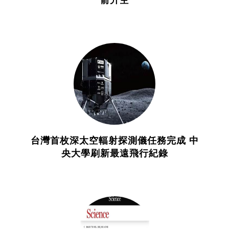
台灣首枚深太空輻射探測儀任務完成 中
央大學刷新最遠飛行紀錄