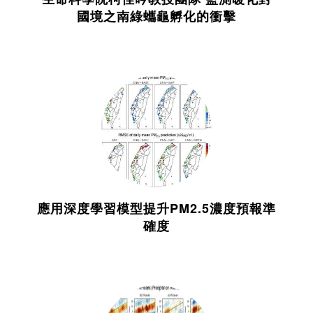
國境之南綠蠵龜孵化的衝擊
應用深度學習模型提升PM2.5濃度預報準
確度