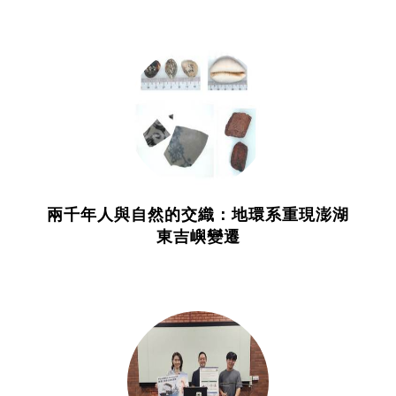
兩千年人與自然的交織：地環系重現澎湖
東吉嶼變遷