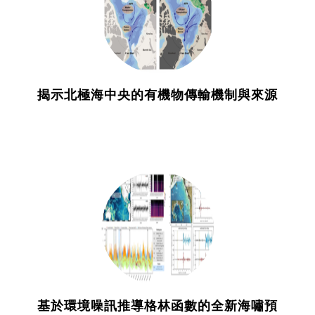
揭示北極海中央的有機物傳輸機制與來源
基於環境噪訊推導格林函數的全新海嘯預