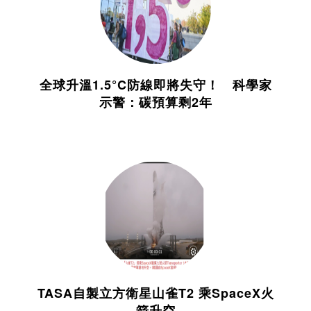
全球升溫1.5°C防線即將失守！ 科學家
示警：碳預算剩2年
TASA自製立方衛星山雀T2 乘SpaceX火
箭升空