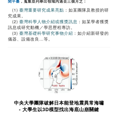
聞平臺
，蒐集並列舉出領域內過去三個月之：
(1)
臺灣重要研究成果亮點
：如某團隊及教授的研
究成果。
(2)
臺灣科學人物介紹或獲獎訊息
：如某學者獲獎
訊息或研究動機／學思歷程專訪。
(3)
臺灣基礎科學研究事物介紹
：如介紹新研發的
儀器、設備改良…等。
中央大學團隊破解日本能登地震異常海嘯
- 大學生以3D模型找出海底山崩關鍵