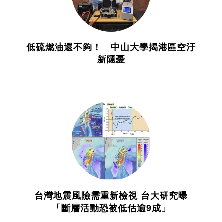
低硫燃油還不夠！ 中山大學揭港區空汙
新隱憂
台灣地震風險需重新檢視 台大研究曝
「斷層活動恐被低估逾9成」