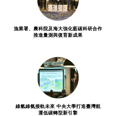
漁業署、農科院及海大強化藍碳科研合作
推進量測與復育新成果
綠氫綠氨接軌未來 中央大學打造臺灣航
運低碳轉型新引擎