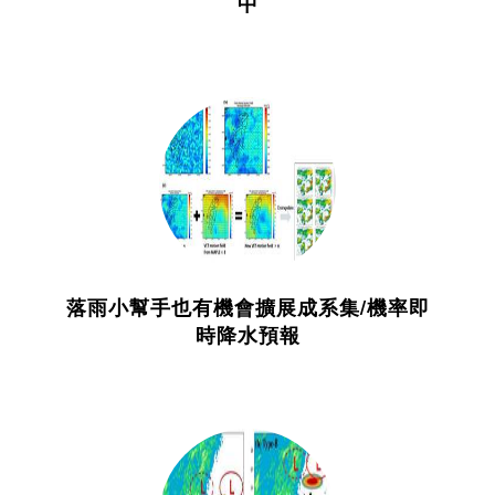
中
落雨小幫手也有機會擴展成系集/機率即
時降水預報