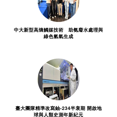
中大新型高熵觸媒技術 助氨廢水處理與
綠色氫氣生成
臺大團隊精準改寫鈾-234半衰期 開啟地
球與人類史測年新紀元