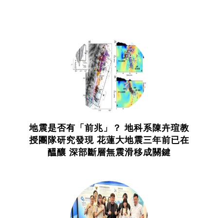
地震是否有「前兆」？ 地科系陳卉瑄教
授團隊研究發現 花蓮大地震三年前已在
醞釀 深部斷層無震滑移成關鍵