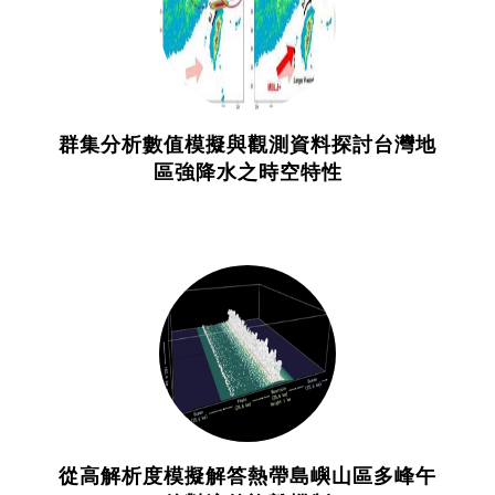
群集分析數值模擬與觀測資料探討台灣地
區強降水之時空特性
從高解析度模擬解答熱帶島嶼山區多峰午