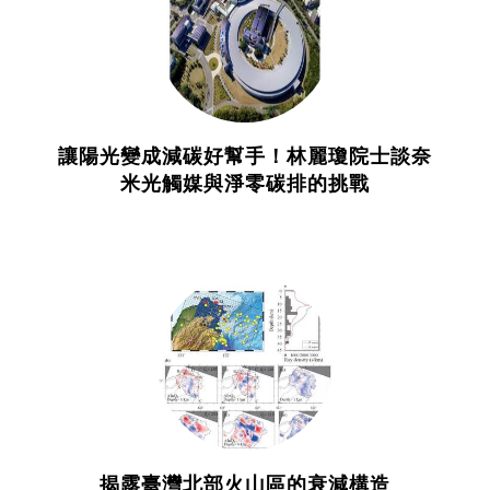
讓陽光變成減碳好幫手！林麗瓊院士談奈
米光觸媒與淨零碳排的挑戰
揭露臺灣北部火山區的衰減構造