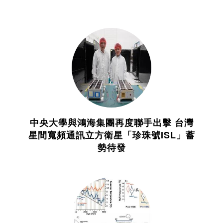
中央大學與鴻海集團再度聯手出擊 台灣
星間寬頻通訊立方衛星「珍珠號ISL」蓄
勢待發