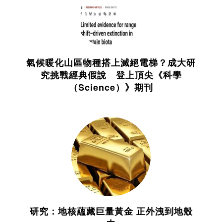
氣候暖化山區物種搭上滅絕電梯？成大研
究挑戰經典假說 登上頂尖《科學
（Science）》期刊
研究：地核蘊藏巨量黃金 正外洩到地殼