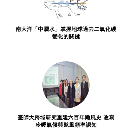
南大洋「中層水」掌握地球過去二氧化碳
變化的關鍵
臺師大跨域研究重建六百年颱風史 改寫
冷暖氣候與颱風頻率認知