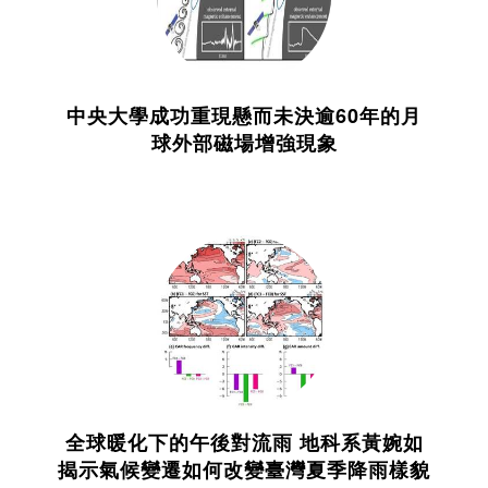
中央大學成功重現懸而未決逾60年的月
球外部磁場增強現象
全球暖化下的午後對流雨 地科系黃婉如
揭示氣候變遷如何改變臺灣夏季降雨樣貌