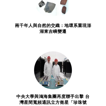
兩千年人與自然的交織：地環系重現澎
湖東吉嶼變遷
中央大學與鴻海集團再度聯手出擊 台
灣星間寬頻通訊立方衛星「珍珠號