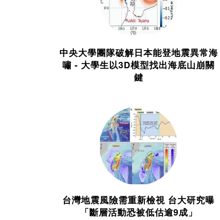
中央大學團隊破解日本能登地震異常海
嘯 - 大學生以3D模型找出海底山崩關
鍵
台灣地震風險需重新檢視 台大研究曝
「斷層活動恐被低估逾9成」