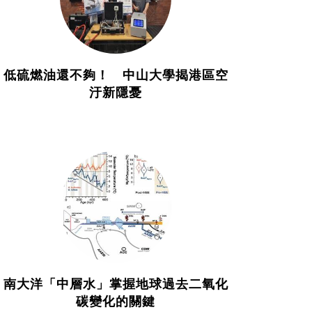
低硫燃油還不夠！ 中山大學揭港區空
汙新隱憂
南大洋「中層水」掌握地球過去二氧化
碳變化的關鍵