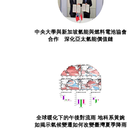
中央大學與新加坡氫能與燃料電池協會
合作 深化亞太氫能價值鏈
全球暖化下的午後對流雨 地科系黃婉
如揭示氣候變遷如何改變臺灣夏季降雨