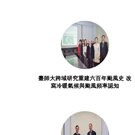
臺師大跨域研究重建六百年颱風史 改
寫冷暖氣候與颱風頻率認知