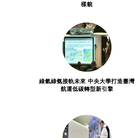
樣貌
綠氫綠氨接軌未來 中央大學打造臺灣
航運低碳轉型新引擎