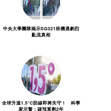
中央大學團隊揭示SQ321班機遇劇烈
亂流真相
全球升溫1.5°C防線即將失守！ 科學
家示警：碳預算剩2年