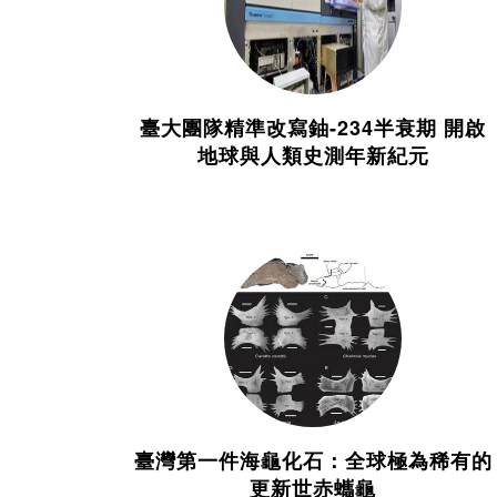
臺大團隊精準改寫鈾-234半衰期 開啟
地球與人類史測年新紀元
臺灣第一件海龜化石：全球極為稀有的
更新世赤蠵龜