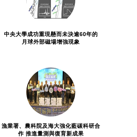
中央大學成功重現懸而未決逾60年的
月球外部磁場增強現象
漁業署、農科院及海大強化藍碳科研合
作 推進量測與復育新成果