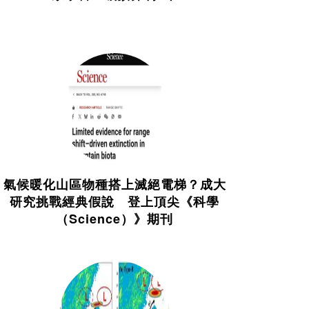
氣候暖化山區物種搭上滅絕電梯？成大
研究挑戰經典假說 登上頂尖《科學
（Science）》期刊