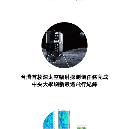
台灣首枚深太空輻射探測儀任務完成
中央大學刷新最遠飛行紀錄