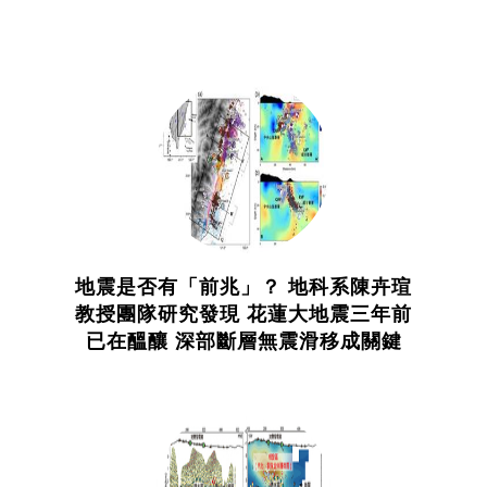
地震是否有「前兆」？ 地科系陳卉瑄
教授團隊研究發現 花蓮大地震三年前
已在醞釀 深部斷層無震滑移成關鍵