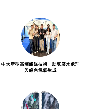
中大新型高熵觸媒技術 助氨廢水處理
與綠色氫氣生成