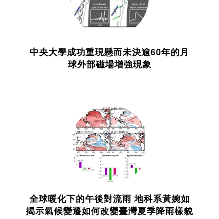
中央大學成功重現懸而未決逾60年的月
球外部磁場增強現象
全球暖化下的午後對流雨 地科系黃婉如
揭示氣候變遷如何改變臺灣夏季降雨樣貌