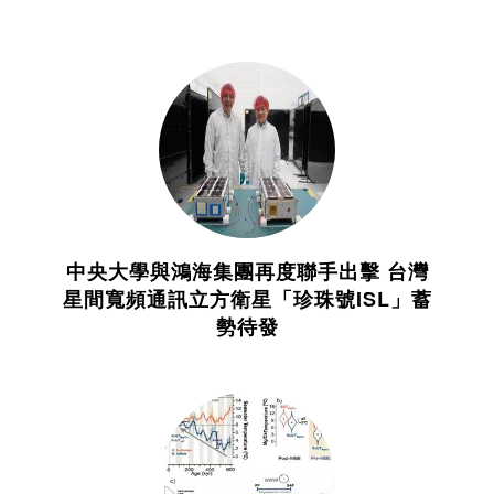
中央大學與鴻海集團再度聯手出擊 台灣
星間寬頻通訊立方衛星「珍珠號ISL」蓄
勢待發