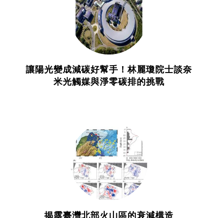
讓陽光變成減碳好幫手！林麗瓊院士談奈
米光觸媒與淨零碳排的挑戰
揭露臺灣北部火山區的衰減構造