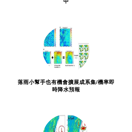
中
落雨小幫手也有機會擴展成系集/機率即
時降水預報