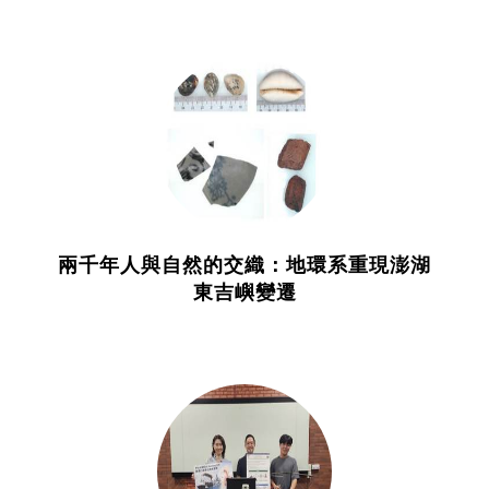
兩千年人與自然的交織：地環系重現澎湖
東吉嶼變遷