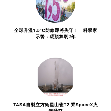
全球升溫1.5°C防線即將失守！ 科學家
示警：碳預算剩2年
TASA自製立方衛星山雀T2 乘SpaceX火
箭升空