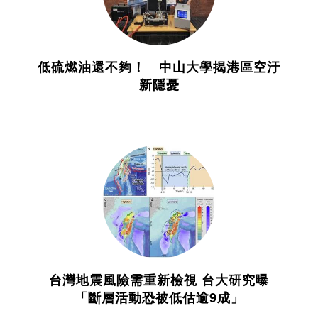
低硫燃油還不夠！ 中山大學揭港區空汙
新隱憂
台灣地震風險需重新檢視 台大研究曝
「斷層活動恐被低估逾9成」