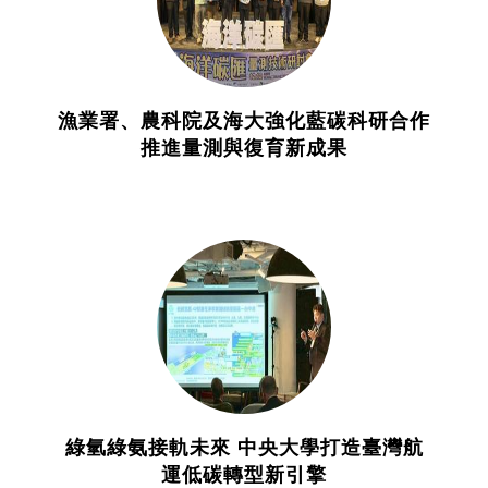
漁業署、農科院及海大強化藍碳科研合作
推進量測與復育新成果
綠氫綠氨接軌未來 中央大學打造臺灣航
運低碳轉型新引擎