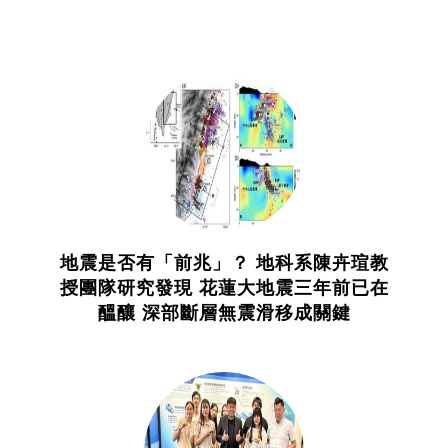
地震是否有「前兆」？ 地科系陳卉瑄教
授團隊研究發現 花蓮大地震三年前已在
醞釀 深部斷層無震滑移成關鍵