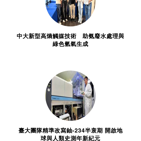
中大新型高熵觸媒技術 助氨廢水處理與
綠色氫氣生成
臺大團隊精準改寫鈾-234半衰期 開啟地
球與人類史測年新紀元