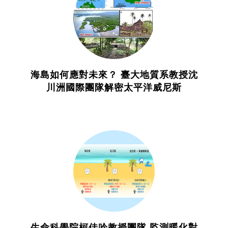
海島如何應對未來？ 臺大地質系教授沈
川洲國際團隊解密太平洋威尼斯
生命科學院柯佳吟教授團隊 監測暖化對