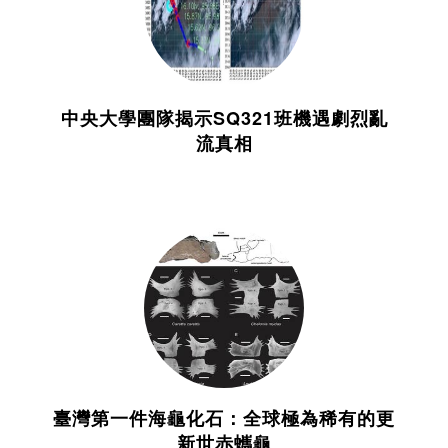
中央大學團隊揭示SQ321班機遇劇烈亂
流真相
臺灣第一件海龜化石：全球極為稀有的更
新世赤蠵龜