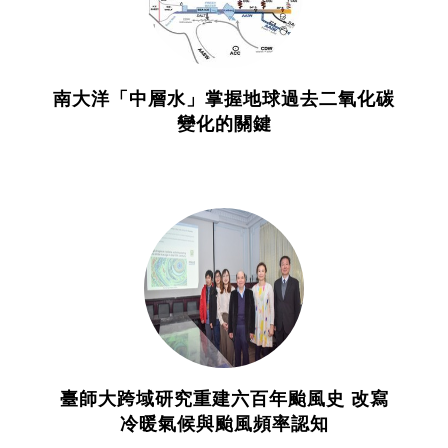
南大洋「中層水」掌握地球過去二氧化碳
變化的關鍵
臺師大跨域研究重建六百年颱風史 改寫
冷暖氣候與颱風頻率認知