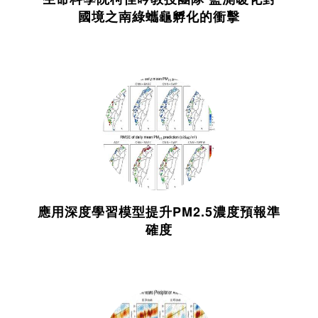
國境之南綠蠵龜孵化的衝擊
應用深度學習模型提升PM2.5濃度預報準
確度