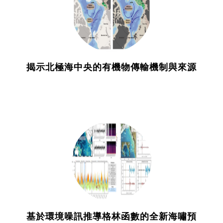
揭示北極海中央的有機物傳輸機制與來源
基於環境噪訊推導格林函數的全新海嘯預