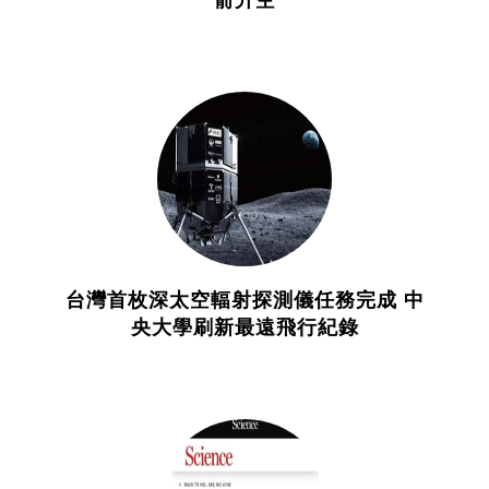
台灣首枚深太空輻射探測儀任務完成 中
央大學刷新最遠飛行紀錄