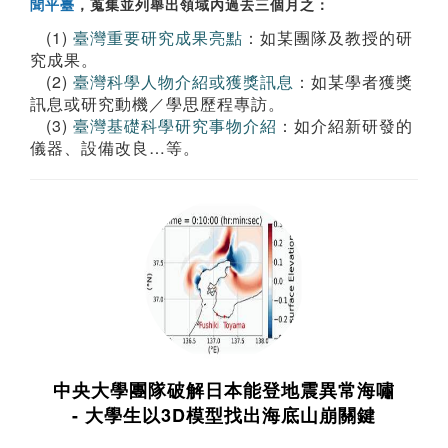
聞平臺
，蒐集並列舉出領域內過去三個月之：
(1)
臺灣重要研究成果亮點
：如某團隊及教授的研
究成果。
(2)
臺灣科學人物介紹或獲獎訊息
：如某學者獲獎
訊息或研究動機／學思歷程專訪。
(3)
臺灣基礎科學研究事物介紹
：如介紹新研發的
儀器、設備改良…等。
中央大學團隊破解日本能登地震異常海嘯
- 大學生以3D模型找出海底山崩關鍵