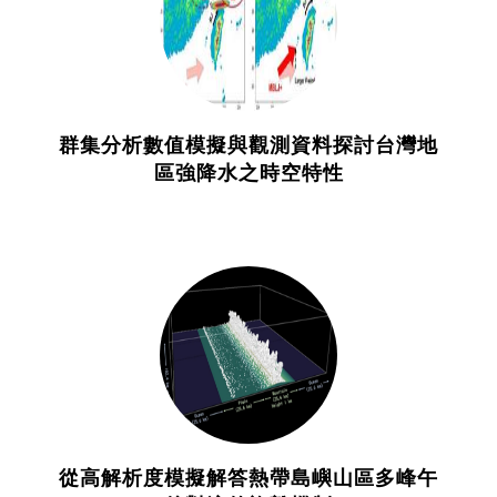
群集分析數值模擬與觀測資料探討台灣地
區強降水之時空特性
從高解析度模擬解答熱帶島嶼山區多峰午