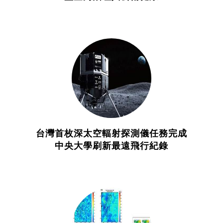
台灣首枚深太空輻射探測儀任務完成
中央大學刷新最遠飛行紀錄