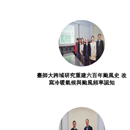
臺師大跨域研究重建六百年颱風史 改
寫冷暖氣候與颱風頻率認知