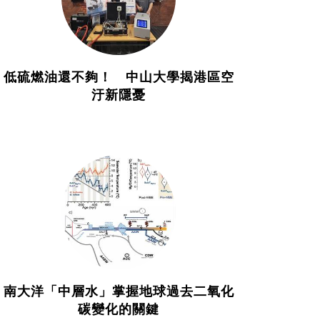
低硫燃油還不夠！ 中山大學揭港區空
汙新隱憂
南大洋「中層水」掌握地球過去二氧化
碳變化的關鍵