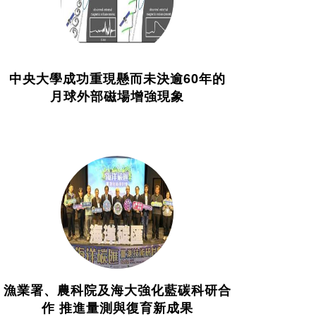
中央大學成功重現懸而未決逾60年的
月球外部磁場增強現象
漁業署、農科院及海大強化藍碳科研合
作 推進量測與復育新成果