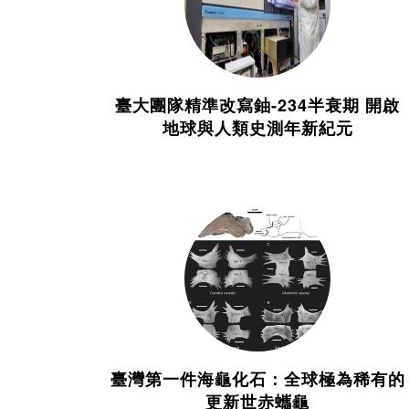
臺大團隊精準改寫鈾-234半衰期 開啟
地球與人類史測年新紀元
臺灣第一件海龜化石：全球極為稀有的
更新世赤蠵龜