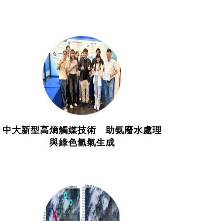
中大新型高熵觸媒技術 助氨廢水處理
與綠色氫氣生成