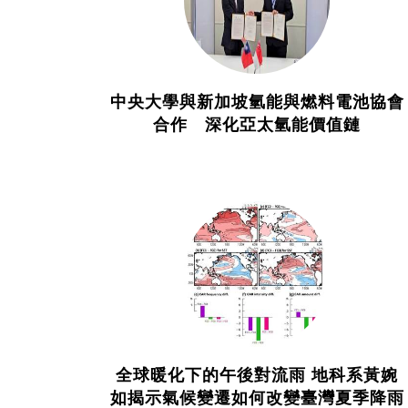
中央大學與新加坡氫能與燃料電池協會
合作 深化亞太氫能價值鏈
全球暖化下的午後對流雨 地科系黃婉
如揭示氣候變遷如何改變臺灣夏季降雨