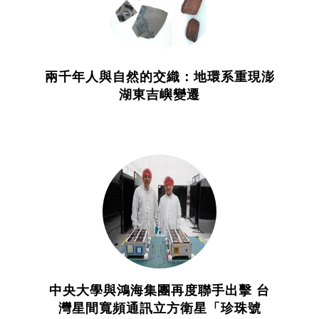
兩千年人與自然的交織：地環系重現澎
湖東吉嶼變遷
中央大學與鴻海集團再度聯手出擊 台
灣星間寬頻通訊立方衛星「珍珠號