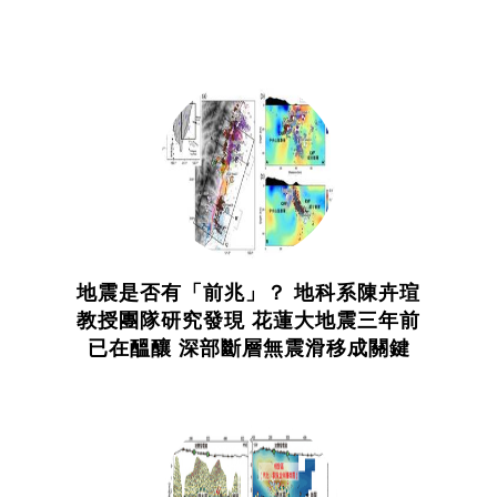
地震是否有「前兆」？ 地科系陳卉瑄
教授團隊研究發現 花蓮大地震三年前
已在醞釀 深部斷層無震滑移成關鍵