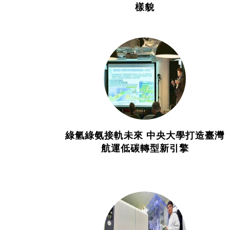
樣貌
綠氫綠氨接軌未來 中央大學打造臺灣
航運低碳轉型新引擎