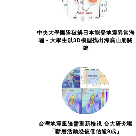
中央大學團隊破解日本能登地震異常海
嘯 - 大學生以3D模型找出海底山崩關
鍵
台灣地震風險需重新檢視 台大研究曝
「斷層活動恐被低估逾9成」