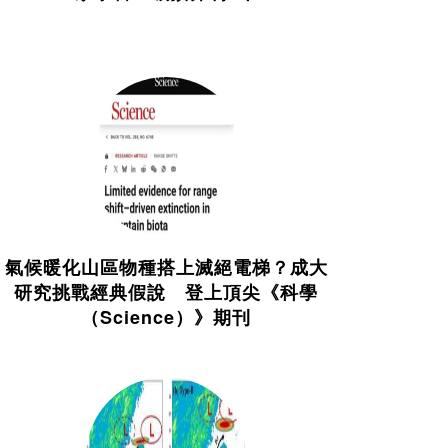
氣候暖化山區物種搭上滅絕電梯？成大
研究挑戰經典假說 登上頂尖《科學
（Science）》期刊