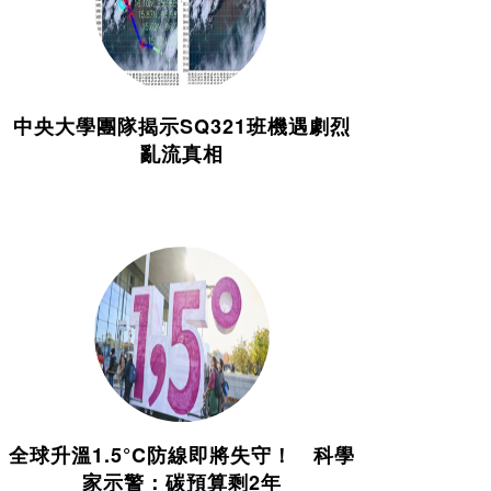
中央大學團隊揭示SQ321班機遇劇烈
亂流真相
全球升溫1.5°C防線即將失守！ 科學
家示警：碳預算剩2年