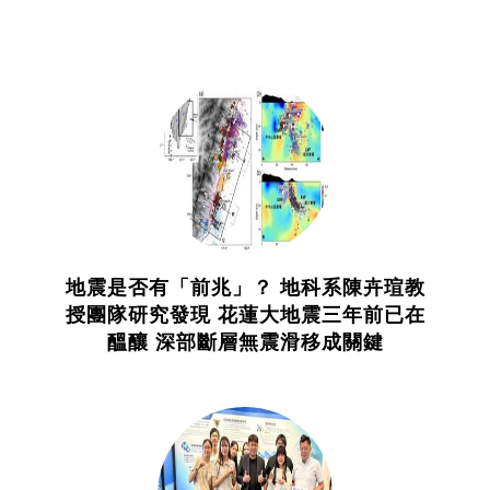
地震是否有「前兆」？ 地科系陳卉瑄教
授團隊研究發現 花蓮大地震三年前已在
醞釀 深部斷層無震滑移成關鍵