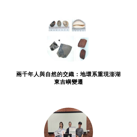
兩千年人與自然的交織：地環系重現澎湖
東吉嶼變遷