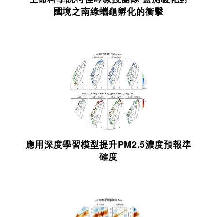
國境之南綠蠵龜孵化的衝擊
應用深度學習模型提升PM2.5濃度預報準
確度