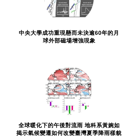
中央大學成功重現懸而未決逾60年的月
球外部磁場增強現象
全球暖化下的午後對流雨 地科系黃婉如
揭示氣候變遷如何改變臺灣夏季降雨樣貌