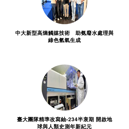
中大新型高熵觸媒技術 助氨廢水處理與
綠色氫氣生成
臺大團隊精準改寫鈾-234半衰期 開啟地
球與人類史測年新紀元