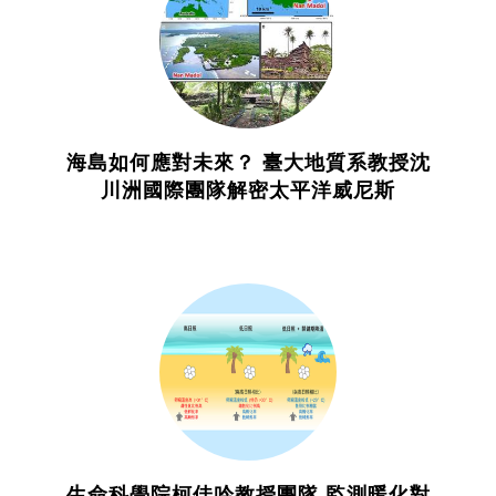
海島如何應對未來？ 臺大地質系教授沈
川洲國際團隊解密太平洋威尼斯
生命科學院柯佳吟教授團隊 監測暖化對