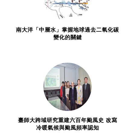
南大洋「中層水」掌握地球過去二氧化碳
變化的關鍵
臺師大跨域研究重建六百年颱風史 改寫
冷暖氣候與颱風頻率認知