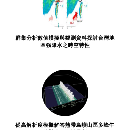
群集分析數值模擬與觀測資料探討台灣地
區強降水之時空特性
從高解析度模擬解答熱帶島嶼山區多峰午