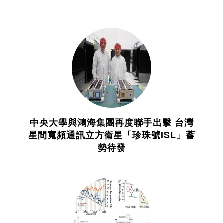
中央大學與鴻海集團再度聯手出擊 台灣
星間寬頻通訊立方衛星「珍珠號ISL」蓄
勢待發