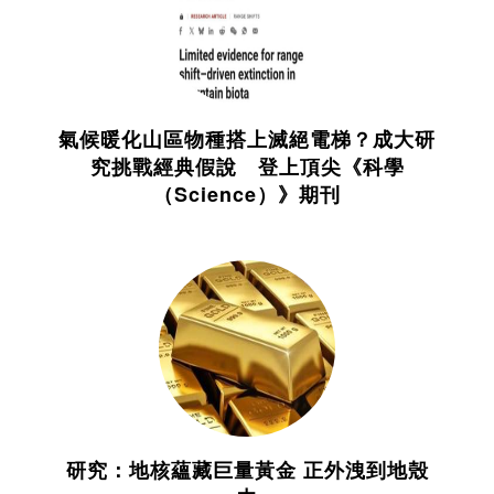
氣候暖化山區物種搭上滅絕電梯？成大研
究挑戰經典假說 登上頂尖《科學
（Science）》期刊
研究：地核蘊藏巨量黃金 正外洩到地殼