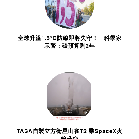
全球升溫1.5°C防線即將失守！ 科學家
示警：碳預算剩2年
TASA自製立方衛星山雀T2 乘SpaceX火
箭升空