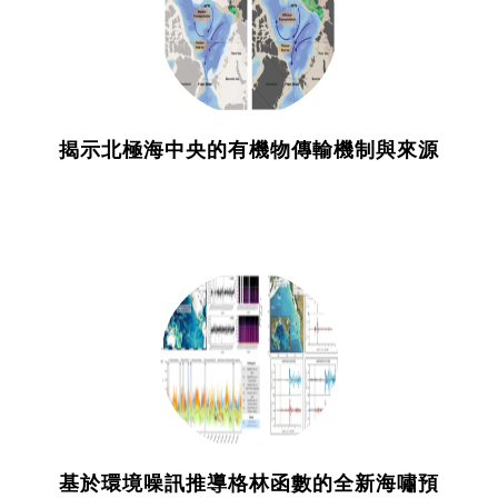
揭示北極海中央的有機物傳輸機制與來源
基於環境噪訊推導格林函數的全新海嘯預