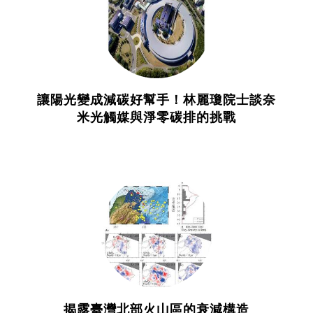
讓陽光變成減碳好幫手！林麗瓊院士談奈
米光觸媒與淨零碳排的挑戰
揭露臺灣北部火山區的衰減構造