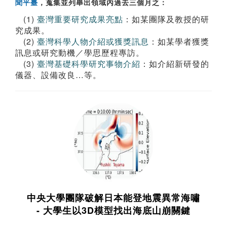
聞平臺
，蒐集並列舉出領域內過去三個月之：
(1)
臺灣重要研究成果亮點
：如某團隊及教授的研
究成果。
(2)
臺灣科學人物介紹或獲獎訊息
：如某學者獲獎
訊息或研究動機／學思歷程專訪。
(3)
臺灣基礎科學研究事物介紹
：如介紹新研發的
儀器、設備改良…等。
中央大學團隊破解日本能登地震異常海嘯
- 大學生以3D模型找出海底山崩關鍵