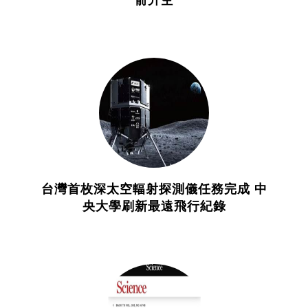
台灣首枚深太空輻射探測儀任務完成 中
央大學刷新最遠飛行紀錄