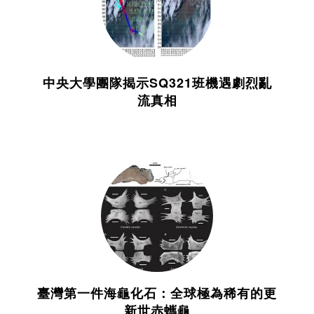
中央大學團隊揭示SQ321班機遇劇烈亂
流真相
臺灣第一件海龜化石：全球極為稀有的更
新世赤蠵龜