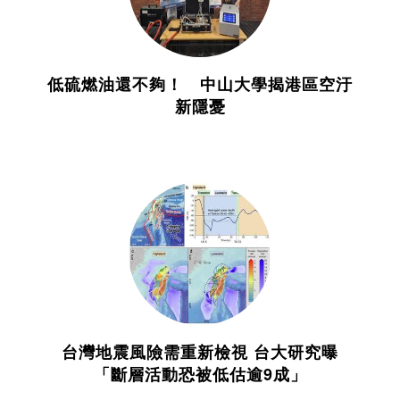
低硫燃油還不夠！ 中山大學揭港區空汙
新隱憂
台灣地震風險需重新檢視 台大研究曝
「斷層活動恐被低估逾9成」