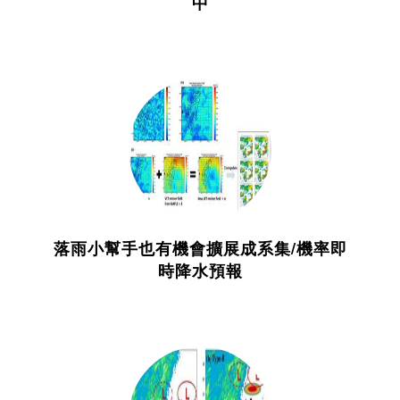
中
落雨小幫手也有機會擴展成系集/機率即
時降水預報