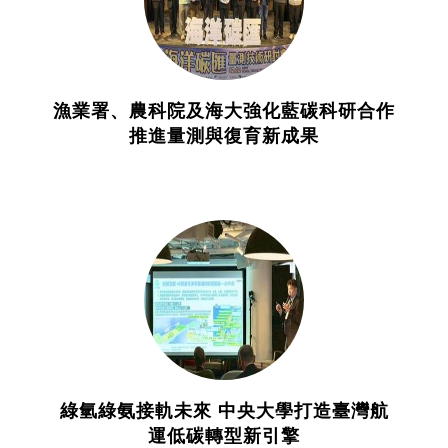
漁業署、農科院及海大強化藍碳科研合作
推進量測與復育新成果
綠氫綠氨接軌未來 中央大學打造臺灣航
運低碳轉型新引擎