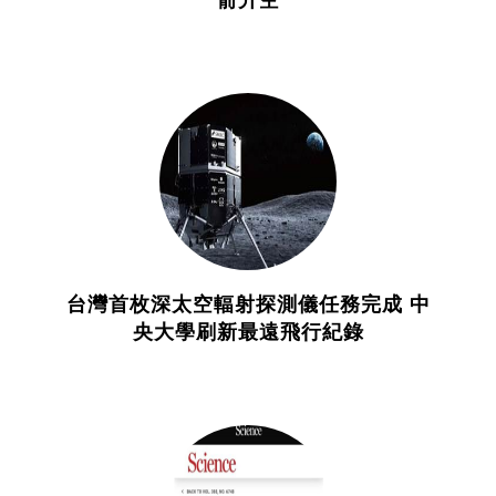
台灣首枚深太空輻射探測儀任務完成 中
央大學刷新最遠飛行紀錄