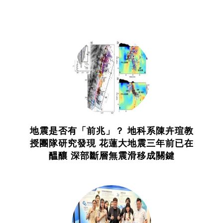
地震是否有「前兆」？ 地科系陳卉瑄教
授團隊研究發現 花蓮大地震三年前已在
醞釀 深部斷層無震滑移成關鍵