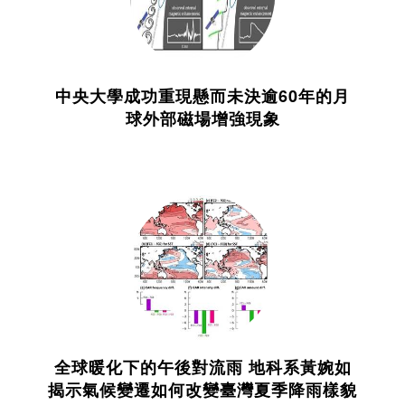
中央大學成功重現懸而未決逾60年的月
球外部磁場增強現象
全球暖化下的午後對流雨 地科系黃婉如
揭示氣候變遷如何改變臺灣夏季降雨樣貌