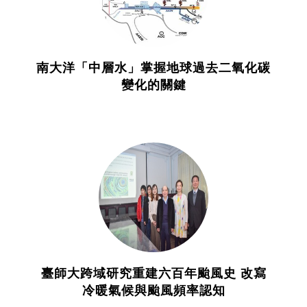
南大洋「中層水」掌握地球過去二氧化碳
變化的關鍵
臺師大跨域研究重建六百年颱風史 改寫
冷暖氣候與颱風頻率認知