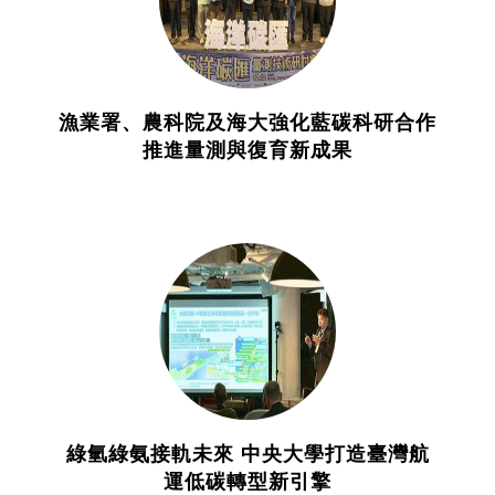
漁業署、農科院及海大強化藍碳科研合作
推進量測與復育新成果
綠氫綠氨接軌未來 中央大學打造臺灣航
運低碳轉型新引擎