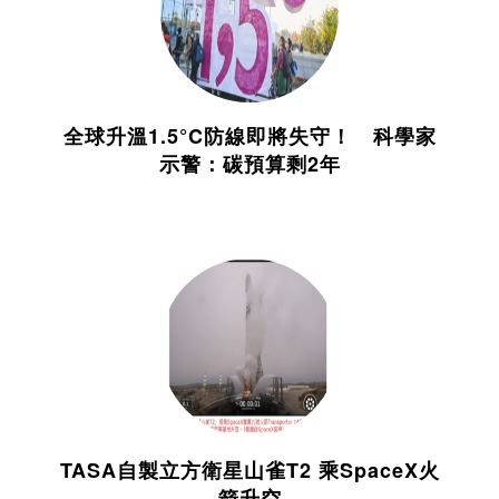
全球升溫1.5°C防線即將失守！ 科學家
示警：碳預算剩2年
TASA自製立方衛星山雀T2 乘SpaceX火
箭升空