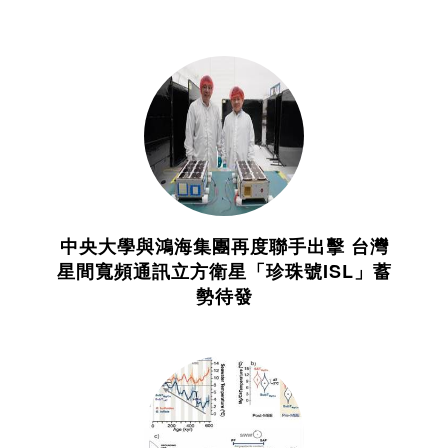
中央大學與鴻海集團再度聯手出擊 台灣
星間寬頻通訊立方衛星「珍珠號ISL」蓄
勢待發