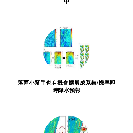
中
落雨小幫手也有機會擴展成系集/機率即
時降水預報