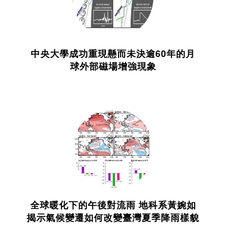
中央大學成功重現懸而未決逾60年的月
球外部磁場增強現象
全球暖化下的午後對流雨 地科系黃婉如
揭示氣候變遷如何改變臺灣夏季降雨樣貌