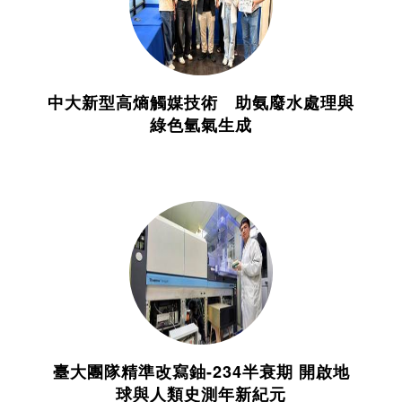
中大新型高熵觸媒技術 助氨廢水處理與
綠色氫氣生成
臺大團隊精準改寫鈾-234半衰期 開啟地
球與人類史測年新紀元