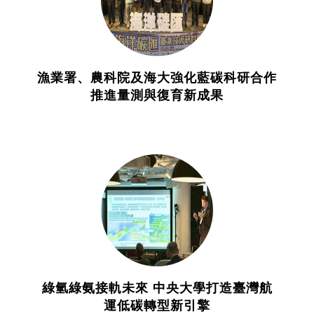
漁業署、農科院及海大強化藍碳科研合作
推進量測與復育新成果
綠氫綠氨接軌未來 中央大學打造臺灣航
運低碳轉型新引擎