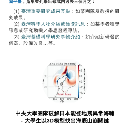
聞平臺
，蒐集並列舉出領域內過去三個月之：
(1)
臺灣重要研究成果亮點
：如某團隊及教授的研
究成果。
(2)
臺灣科學人物介紹或獲獎訊息
：如某學者獲獎
訊息或研究動機／學思歷程專訪。
(3)
臺灣基礎科學研究事物介紹
：如介紹新研發的
儀器、設備改良…等。
中央大學團隊破解日本能登地震異常海嘯
- 大學生以3D模型找出海底山崩關鍵