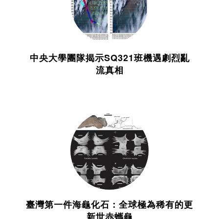
中央大學團隊揭示SQ321班機遇劇烈亂
流真相
臺灣第一件海龜化石：全球極為稀有的更
新世赤蠵龜