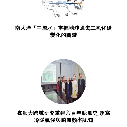
南大洋「中層水」掌握地球過去二氧化碳
變化的關鍵
臺師大跨域研究重建六百年颱風史 改寫
冷暖氣候與颱風頻率認知