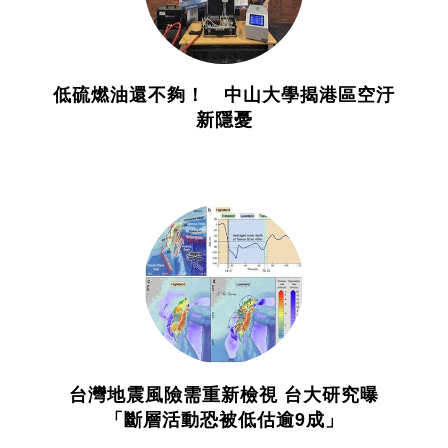
低硫燃油還不夠！ 中山大學揭港區空汙
新隱憂
台灣地震風險需重新檢視 台大研究曝
「斷層活動恐被低估逾9成」