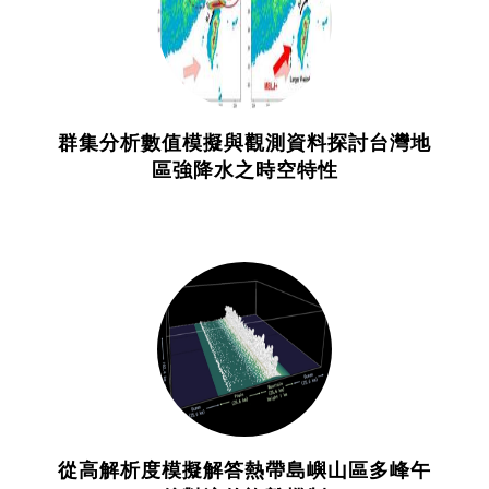
群集分析數值模擬與觀測資料探討台灣地
區強降水之時空特性
從高解析度模擬解答熱帶島嶼山區多峰午