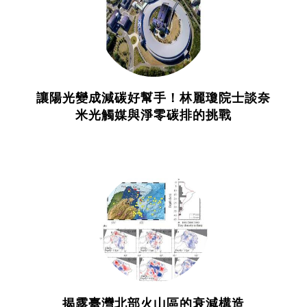
讓陽光變成減碳好幫手！林麗瓊院士談奈
米光觸媒與淨零碳排的挑戰
揭露臺灣北部火山區的衰減構造