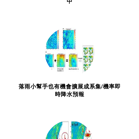
中
落雨小幫手也有機會擴展成系集/機率即
時降水預報