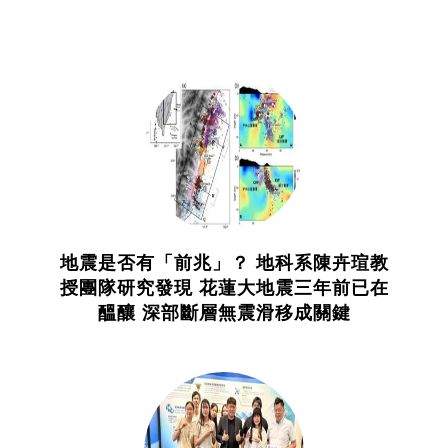
地震是否有「前兆」？ 地科系陳卉瑄教
授團隊研究發現 花蓮大地震三年前已在
醞釀 深部斷層無震滑移成關鍵