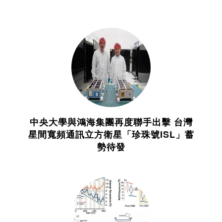
中央大學與鴻海集團再度聯手出擊 台灣
星間寬頻通訊立方衛星「珍珠號ISL」蓄
勢待發