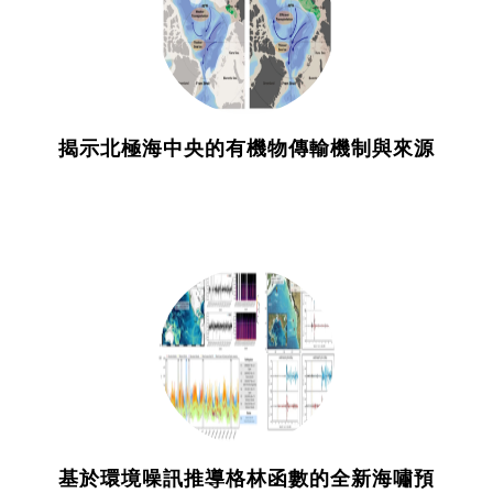
揭示北極海中央的有機物傳輸機制與來源
基於環境噪訊推導格林函數的全新海嘯預