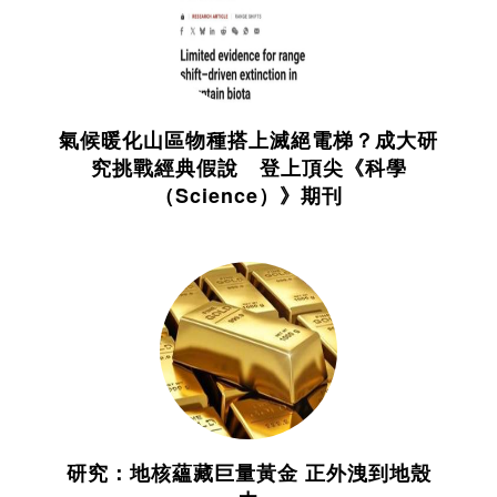
氣候暖化山區物種搭上滅絕電梯？成大研
究挑戰經典假說 登上頂尖《科學
（Science）》期刊
研究：地核蘊藏巨量黃金 正外洩到地殼