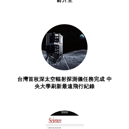
台灣首枚深太空輻射探測儀任務完成 中
央大學刷新最遠飛行紀錄