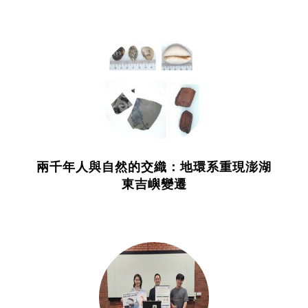
兩千年人與自然的交織：地環系重現澎湖
東吉嶼變遷