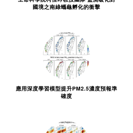
國境之南綠蠵龜孵化的衝擊
應用深度學習模型提升PM2.5濃度預報準
確度