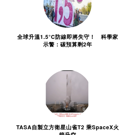
全球升溫1.5°C防線即將失守！ 科學家
示警：碳預算剩2年
TASA自製立方衛星山雀T2 乘SpaceX火
箭升空