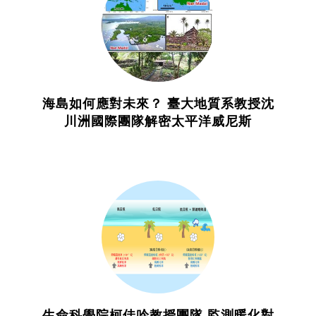
海島如何應對未來？ 臺大地質系教授沈
川洲國際團隊解密太平洋威尼斯
生命科學院柯佳吟教授團隊 監測暖化對